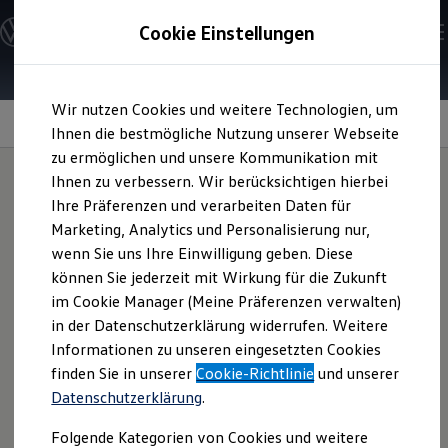
Modelle und Konfigurator
Cookie Einstellungen
Konfigurator
Modelle vergleichen
Konfiguration laden
Zum
Zum
Autosuche
Wir nutzen Cookies und weitere Technologien, um
Hauptinhalt
Footer
Elektroautos
springen
springen
Information
Ihnen die bestmögliche Nutzung unserer Webseite
ENERGY Sondermodelle
Nutzfahrzeuge
zu ermöglichen und unsere Kommunikation mit
SUV und CUV
Ihnen zu verbessern. Wir berücksichtigen hierbei
Familienautos
Ihre Präferenzen und verarbeiten Daten für
Kombis
Ladekantenschutz
für
Kompaktwagen
Marketing, Analytics und Personalisierung nur,
Sportwagen
wenn Sie uns Ihre Einwilligung geben. Diese
Schnell verfügbare Fahrzeuge
Ihren
Touareg
Angebote und Produkte
können Sie jederzeit mit Wirkung für die Zukunft
Aktuelle Angebote
im Cookie Manager (Meine Präferenzen verwalten)
E-Auto-Förderung
in der Datenschutzerklärung widerrufen. Weitere
Volkswagen Marktplatz
Beim Be- und Entladen Ihres Fahrzeugs kann es schnell zu
Informationen zu unseren eingesetzten Cookies
Die ENERGY Sondermodelle
ungewollten Kratzern oder anderen Beschädigungen an der
Junge Gebrauchtwagen und Gebrauchtwagen
finden Sie in unserer
Cookie-Richtlinie
und unserer
Ladekante kommen. Um diesem Risiko vorzubeugen,
Volkswagen Zertifizierte Gebrauchtwagen
Datenschutzerklärung
.
Elektromobilität bei Gebrauchtwagen
empfehlen wir Ihnen den Ladekantenschutz. Neben seiner
Zubehör- und Serviceangebote
Schutzfunktion wertet er dank der Edelstahloptik Ihren
Folgende Kategorien von Cookies und weitere
Saisonangebote