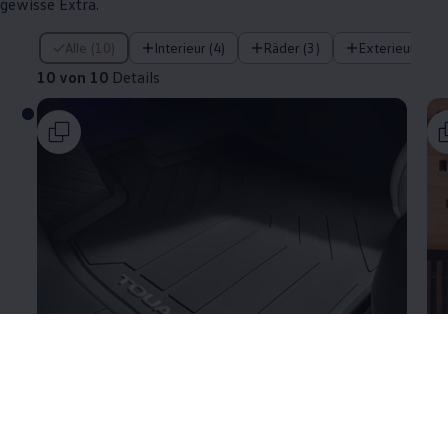
gewisse Extra.
10 von 10 Details
Alle (10)
Interieur (4)
Räder (3)
Exterieur (3)
10 von 10
Details