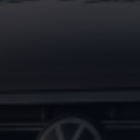
Magazin
Lifestyle
Transport
Familie
Elektromobilität
Volkswagen R
Pannen- und Unfallhilfe
Volkswagen Kundenbetreuung