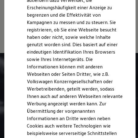
außerdem dazu verwendet, die
usw.) können relevante Fahrzeugparameter, wie
z. B.
Gewicht,
Hybridautos
Rollwiderstand und Aerodynamik verändern und neben
Erscheinungshäufigkeit einer Anzeige zu
Marke und Erlebnis
Witterungs- und Verkehrsbedingungen sowie dem
begrenzen und die Effektivität von
Volkswagen R und R Experience
individuellen Fahrverhalten den Kraftstoffverbrauch, den
R-Modelle
Kampagnen zu messen und zu steuern. Sie
R Experience
Stromverbrauch, die CO₂-Emissionen und die
registrieren, ob Sie eine Webseite besucht
Driving Experience
Fahrleistungswerte eines Fahrzeugs beeinflussen.
haben oder nicht, sowie welche Inhalte
Volkswagen entdecken
Werkbesichtigung
genutzt worden sind. Dies basiert auf einer
Factory visit
eindeutigen Identifikation Ihres Browsers
Lifestyle Shop
sowie Ihres Internetgeräts. Die
T-Roc Kollektion
Golf Kollektion
Informationen können mit anderen
ID. Kollektion
Webseiten oder Seiten Dritter, wie z.B.
Volkswagen Kollektion
Volkswagen Konzerngesellschaften oder
R-Kollektion
GTI Kollektion
Werbetreibenden, geteilt werden, sodass
Fußball Drop
Ihnen auch auf anderen Webseiten relevante
we drive football
Werbung angezeigt werden kann. Zur
#wedriveproud
Besitzer und Service
Übermittlung der vorgenannten
myVolkswagen
Informationen an Dritte werden neben
Software Updates
Cookies auch weitere Technologien wie
Service und Ersatzteile
Inspektion und HU/AU
beispielsweise serverseitige Schnittstellen
Reparaturen und Checks