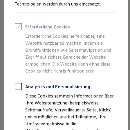
Volkswagen
zusätzlich optisch auf. Fragen Sie das Produkt
Reifenpakete
Technologien werden durch uns eingesetzt:
Leasing
gern bei Ihrem
Volkswagen
Partner an.
Leasing-Angebote
Gebrauchtwagen Leasing
Ladekantenschutz anfragen
Junge Gebrauchtwagen-Leasing
Erforderliche Cookies
Elektroauto Leasing
Kleinwagen-Leasing
Erforderliche Cookies helfen dabei, eine
Leasing ohne Anzahlung
Website nutzbar zu machen, indem sie
Finanzierung
Autokredit mit Schlussrate
Grundfunktionen wie Seitennavigation und
Versicherungen und Garantien
Zugriff auf sichere Bereiche der Website
Kfz-Versicherung
ermöglichen. Die Website kann ohne diese
Restschuldversicherungen
Garantien
Cookies nicht richtig funktionieren.
Wartungsverträge
Geschäftskunden
Professional Class bei Volkswagen
Analytics und Personalisierung
Großkunden
Diese Cookies sammeln Informationen über
Behörden
Direktkunden
Ihre Websitenutzung (beispielsweise
Sonderfahrzeuge
Seitenaufrufe, Verweildauer je Seite, Klicks)
Anpfiff zum Gewinn
und ermöglichen uns bei Teilnahme, Ihre
Elektromobilität
Elektroautos
Umfrageergebnisse in die
Impressum
Nutzungsbedingungen
ID. Tutorials