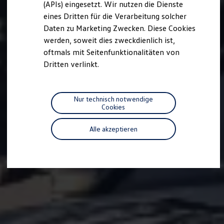
(APIs) eingesetzt. Wir nutzen die Dienste
Motorenöl und Flüssigkeiten
eines Dritten für die Verarbeitung solcher
Räder und Reifen
Pannen- und Unfallhilfe
Daten zu Marketing Zwecken. Diese Cookies
Economy Service
werden, soweit dies zweckdienlich ist,
Volkswagen Teile
oftmals mit Seitenfunktionalitäten von
Zubehör
Modellspezifisches Zubehör
Dritten verlinkt.
Schutz und Pflege
Transport
Entertainment und Elektronik
Individualisieren
Nur technisch notwendige
Wallbox und Ladekabel
Cookies
Digitale Extras
Dienste für Ihr Modell finden
Alle akzeptieren
Volkswagen Apps, Login und Shop
Handy und Fahrzeug verbinden
Updates für Software, Karten und Radio
Über Ihr Auto
Vorgängermodelle
Kundeninformationen
Volkswagen Kundenbetreuung
Warn- und Kontrollleuchten
Assistenzsysteme
Digitale Betriebsanleitung
Live Beratung