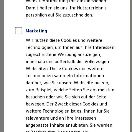
Websiteoptimierung mit einzubeziehen.
Datenschutzerklärungen
Cookie-Richtlinie
Elektrofahrzeugkonzepte
Damit helfen sie uns, Ihr Nutzererlebnis
Lizenzhinweise Dritter
ID. EVERY1
Reichweite
persönlich auf Sie zuzuschneiden.
Angaben zum Digital Services Act (DSA)
EU Data Act
Reichweite der ID. Modelle
Produktsicherheitsinformationen
Vertrag Widerrufen
Reichweite im Winter
Rekuperation
Marketing
Laden
Wir nutzen diese Cookies und weitere
Laden unterwegs
Disclaimer von Volkswagen AG
Laden Zuhause
Technologien, um Ihnen auf Ihre Interessen
Ladestationen finden
zugeschnittene Werbung anzuzeigen,
Die in dieser Darstellung gezeigten Fahrzeuge und
Ladezeitensimulator
Ausstattungen können in einzelnen Details vom aktuellen
innerhalb und außerhalb der Volkswagen
Batterie
Sicherheit
deutschen Lieferprogramm abweichen. Abgebildet sind
Webseiten. Diese Cookies und weitere
Garantie und Lebensdauer
teilweise Sonderausstattungen der Fahrzeuge gegen
Technologien sammeln Informationen
Nachhaltigkeit
Mehrpreis.
darüber, wie Sie unsere Webseite nutzen,
Technologie
Bitte beachten Sie auch unseren Konfigurator für eine
Kosten und Kauf
zum Beispiel, welche Seiten Sie am meisten
Übersicht der aktuell verfügbaren Modelle und Ausstattungen.
Verbrauchskosten
besuchen oder wie Sie sich auf der Seite
Kaufoptionen
Die angegebenen Verbrauchs- und Emissionswerte beziehen
bewegen. Der Zweck dieser Cookies und
E-Auto-Förderung
sich nicht auf ein einzelnes Fahrzeug und sind nicht Bestandteil
Software und Konnektivität
weitere Technologien ist es, Ihnen für Sie
des Angebots, sondern dienen allein Vergleichszwecken
Die ID. Software 6
relevantere und an Ihre Interessen
ID. Software Versionen und Updates
zwischen den verschiedenen Fahrzeugtypen.
angepasste Inhalte anzubieten. Sie werden
Digitale Extras
Zusatzausstattungen und
Zubehör
(Anbauteile, Reifenformat
Schnittstellen zu Ihrem ID.