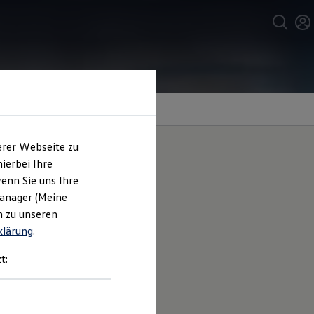
erer Webseite zu
ierbei Ihre
enn Sie uns Ihre
t im
Manager (Meine
n zu unseren
klärung
.
t: