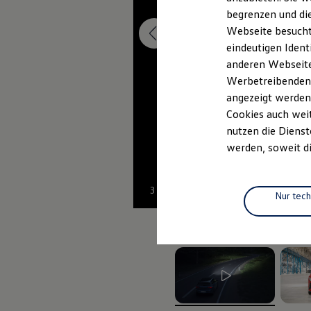
Elektrofahrzeugkonzepte
begrenzen und die
ID. EVERY1
Webseite besucht 
Reichweite
Reichweite der ID. Modelle
eindeutigen Ident
Reichweite im Winter
anderen Webseiten
Rekuperation
Werbetreibenden,
Laden
Laden unterwegs
angezeigt werden
Laden Zuhause
Cookies auch weit
Ladestationen finden
nutzen die Dienst
Ladezeitensimulator
Batterie
werden, soweit di
Sicherheit
Garantie und Lebensdauer
Nachhaltigkeit
3
Technologie
Nur tec
Kosten und Kauf
Verbrauchskosten
Kaufoptionen
E-Auto-Förderung
Software und Konnektivität
Die ID. Software 6
ID. Software Versionen und Updates
Digitale Extras
Schnittstellen zu Ihrem ID.
, 1 von 2
, 2 vo