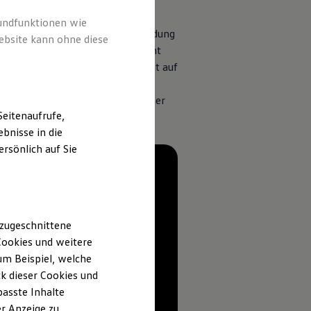
lendet werden. Das System kann
rundfunktionen wie
ich ausblenden. Auch eine Blendung
ebsite kann ohne diese
Autobahnen kann der Dynamic Light
 zudem automatisch von Fernlicht auf
chtet und Hindernisse können früher
eitenaufrufe,
bnisse in die
rsönlich auf Sie
 zugeschnittene
ookies und weitere
m Beispiel, welche
k dieser Cookies und
passte Inhalte
r Anzeige zu