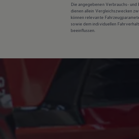
Die angegebenen Verbrauchs- und Emi
Motorenöl und Flüssigkeiten
Räder und Reifen
dienen allein Vergleichszwecken z
Pannen- und Unfallhilfe
können relevante Fahrzeugparamete
Economy Service
sowie dem individuellen Fahrverhal
Volkswagen Teile
beeinflussen.
Zubehör
Modellspezifisches Zubehör
Schutz und Pflege
Transport
Entertainment und Elektronik
Individualisieren
Wallbox und Ladekabel
Digitale Extras
Dienste für Ihr Modell finden
Volkswagen Apps, Login und Shop
Handy und Fahrzeug verbinden
Updates für Software, Karten und Radio
Über Ihr Auto
Vorgängermodelle
Kundeninformationen
Volkswagen Kundenbetreuung
Warn- und Kontrollleuchten
Assistenzsysteme
Digitale Betriebsanleitung
Live Beratung