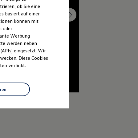
rieren, ob Sie eine
s basiert auf einer
ationen können mit
n oder
evante Werbung
itte werden neben
(APIs) eingesetzt. Wir
 Zwecken. Diese Cookies
ten verlinkt.
--:--
Verbleibende Zeit, --:--
eren
4