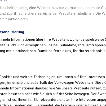
okies
indern, dass andere Verkehrsteilnehmer von Ihrem Fernlicht geb
kies helfen dabei, eine Website nutzbar zu machen, indem sie G
e Fahrzeuge erkennen und diese aus dem eigenen Fernlichtbere
und Zugriff auf sichere Bereiche der Website ermöglichen. Die W
er kann durch den Dynamic Light Assist verringert werden. Auf 
tig funktionieren.
em Fernlichtbereich ausblenden. Innerhalb von Ortschaften wird
rsonalisierung
ger und öfter mit Fernlicht. Straßen sind dadurch besser ausgeleu
mmeln Informationen über Ihre Websitenutzung (beispielsweise S
eite, Klicks) und ermöglichen uns bei Teilnahme, Ihre Umfrageerge
g mit einzubeziehen. Damit helfen sie uns, Ihr Nutzererlebnis pe
Cookies und weitere Technologien, um Ihnen auf Ihre Interessen
en, innerhalb und außerhalb der Volkswagen Webseiten. Diese C
meln Informationen darüber, wie Sie unsere Webseite nutzen, zu
sten besuchen oder wie Sie sich auf der Seite bewegen. Der Zwec
ien ist es, Ihnen für Sie relevantere und an Ihre Interessen ange
erden außerdem dazu verwendet, die Erscheinungshäufigkeit eine