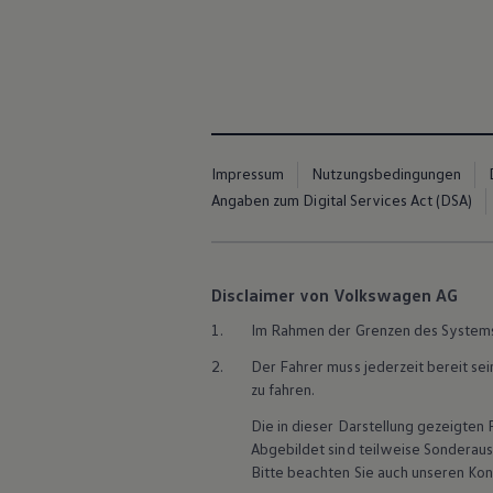
Hybridautos
Marke und Erlebnis
Volkswagen R und R Experience
R-Modelle
R Experience
Driving Experience
Volkswagen entdecken
Werkbesichtigung
Factory visit
Impressum
Nutzungsbedingungen
Lifestyle Shop
Angaben zum Digital Services Act (DSA)
T-Roc Kollektion
Golf Kollektion
ID. Kollektion
Volkswagen Kollektion
R-Kollektion
Disclaimer von Volkswagen AG
GTI Kollektion
1.
Im Rahmen der Grenzen des System
Fußball Drop
we drive football
2.
Der Fahrer muss jederzeit bereit se
#wedriveproud
zu fahren.
Besitzer und Service
myVolkswagen
Die in dieser Darstellung gezeigte
Software Updates
Abgebildet sind teilweise Sonderau
Service und Ersatzteile
Inspektion und HU/AU
Bitte beachten Sie auch unseren Kon
Reparaturen und Checks