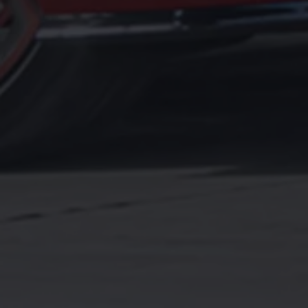
Magazin
Lifestyle
Transport
Familie
Elektromobilität
Volkswagen R
Pannen- und Unfallhilfe
Volkswagen Kundenbetreuung