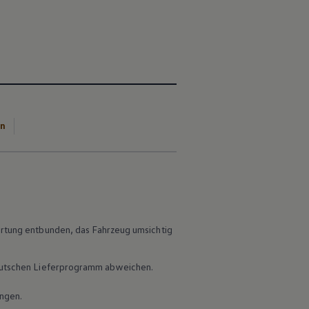
en
ortung entbunden, das Fahrzeug umsichtig
 deutschen Lieferprogramm abweichen.
ungen.