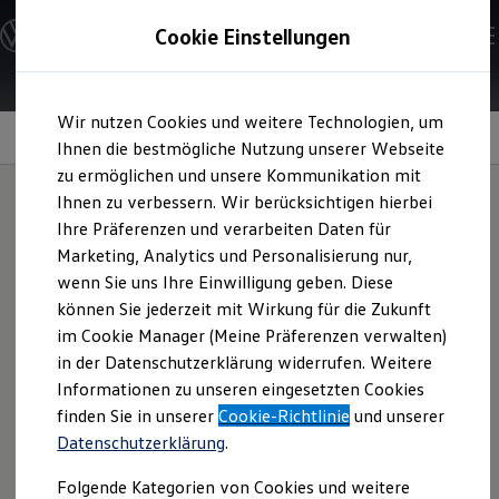
Modelle und Konfigurator
Cookie Einstellungen
Konfigurator
Modelle vergleichen
Konfiguration laden
Zum
Zum
Autosuche
Wir nutzen Cookies und weitere Technologien, um
Hauptinhalt
Footer
Elektroautos
IQ.LIGHT
springen
springen
Ihnen die bestmögliche Nutzung unserer Webseite
ENERGY Sondermodelle
Nutzfahrzeuge
zu ermöglichen und unsere Kommunikation mit
SUV und CUV
Ihnen zu verbessern. Wir berücksichtigen hierbei
Familienautos
Ihre Präferenzen und verarbeiten Daten für
Kombis
Das kann Sie sehen
Kompaktwagen
Marketing, Analytics und Personalisierung nur,
Sportwagen
wenn Sie uns Ihre Einwilligung geben. Diese
Schnell verfügbare Fahrzeuge
lassen.
Angebote und Produkte
können Sie jederzeit mit Wirkung für die Zukunft
Aktuelle Angebote
im Cookie Manager (Meine Präferenzen verwalten)
E-Auto-Förderung
in der Datenschutzerklärung widerrufen. Weitere
Volkswagen Marktplatz
Informationen zu unseren eingesetzten Cookies
Die ENERGY Sondermodelle
Junge Gebrauchtwagen und Gebrauchtwagen
finden Sie in unserer
Cookie-Richtlinie
und unserer
Volkswagen Zertifizierte Gebrauchtwagen
Datenschutzerklärung
.
Elektromobilität bei Gebrauchtwagen
Zubehör- und Serviceangebote
Folgende Kategorien von Cookies und weitere
Saisonangebote