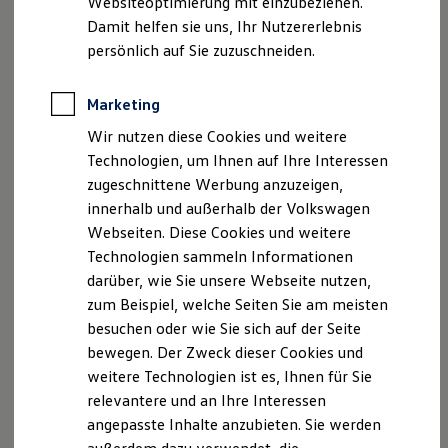
Websiteoptimierung mit einzubeziehen.
Elektrofahrzeugkonzepte
Damit helfen sie uns, Ihr Nutzererlebnis
ID. EVERY1
Reichweite
persönlich auf Sie zuzuschneiden.
Reichweite der ID. Modelle
Reichweite im Winter
, 1 von 2
, 2 von 2
Rekuperation
Marketing
Laden
Wir nutzen diese Cookies und weitere
Laden unterwegs
Laden Zuhause
Technologien, um Ihnen auf Ihre Interessen
Der
Golf GTI EDITION 50
bietet Ihnen die IQ.LIGHT – LED-
Ladestationen finden
zugeschnittene Werbung anzuzeigen,
Matrix-Scheinwerfer inklusive dynamischem
Ladezeitensimulator
innerhalb und außerhalb der Volkswagen
Fernlichtassistenten „Dynamic Light Assist“. Sie passen sich
Batterie
Sicherheit
Webseiten. Diese Cookies und weitere
automatisch der Fahrsituation an und leuchten den Weg
Garantie und Lebensdauer
Technologien sammeln Informationen
präzise aus, ohne andere zu blenden.
Nachhaltigkeit
darüber, wie Sie unsere Webseite nutzen,
Vorne setzt das abgedunkelte und beleuchtete
Volkswagen
Technologie
Kosten und Kauf
zum Beispiel, welche Seiten Sie am meisten
Logo ein weiteres visuelles Highlight, hinten verleihen die
Verbrauchskosten
besuchen oder wie Sie sich auf der Seite
3D-LED-Rückleuchten mit animierter Blinkfunktion dem
Kaufoptionen
bewegen. Der Zweck dieser Cookies und
Sondermodell eine markante Lichtsignatur und klare
E-Auto-Förderung
Software und Konnektivität
weitere Technologien ist es, Ihnen für Sie
Sichtbarkeit. Das abgedunkelte
Volkswagen
Logo am Heck
Die ID. Software 6
relevantere und an Ihre Interessen
rundet das sportliche Design zusätzlich ab.
ID. Software Versionen und Updates
angepasste Inhalte anzubieten. Sie werden
Digitale Extras
Schnittstellen zu Ihrem ID.