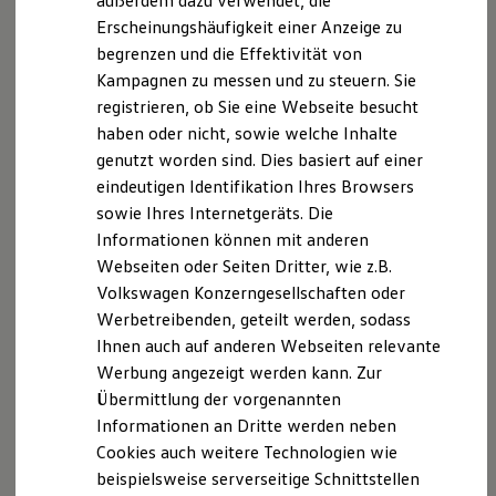
außerdem dazu verwendet, die
Hybridautos
Erscheinungshäufigkeit einer Anzeige zu
Marke und Erlebnis
begrenzen und die Effektivität von
Volkswagen R und R Experience
Impressum
Nutzungsbedingungen
R-Modelle
Kampagnen zu messen und zu steuern. Sie
Datenschutzerklärungen
Cookie-Richtlinie
R Experience
registrieren, ob Sie eine Webseite besucht
Lizenzhinweise Dritter
Driving Experience
haben oder nicht, sowie welche Inhalte
Volkswagen entdecken
Angaben zum Digital Services Act (DSA)
EU Data Act
Werkbesichtigung
genutzt worden sind. Dies basiert auf einer
Produktsicherheitsinformationen
Vertrag Widerrufen
Factory visit
eindeutigen Identifikation Ihres Browsers
Lifestyle Shop
sowie Ihres Internetgeräts. Die
T-Roc Kollektion
Golf Kollektion
Informationen können mit anderen
Disclaimer von Volkswagen AG
ID. Kollektion
Webseiten oder Seiten Dritter, wie z.B.
Volkswagen Kollektion
Die in dieser Darstellung gezeigten Fahrzeuge und
Volkswagen Konzerngesellschaften oder
R-Kollektion
Ausstattungen können in einzelnen Details vom aktuellen
GTI Kollektion
Werbetreibenden, geteilt werden, sodass
Fußball Drop
deutschen Lieferprogramm abweichen. Abgebildet sind
Ihnen auch auf anderen Webseiten relevante
we drive football
teilweise Sonderausstattungen der Fahrzeuge gegen
Werbung angezeigt werden kann. Zur
#wedriveproud
Mehrpreis.
Besitzer und Service
Übermittlung der vorgenannten
Bitte beachten Sie auch unseren Konfigurator für eine
myVolkswagen
Informationen an Dritte werden neben
Übersicht der aktuell verfügbaren Modelle und Ausstattungen.
Software Updates
Cookies auch weitere Technologien wie
Service und Ersatzteile
Die angegebenen Verbrauchs- und Emissionswerte beziehen
Inspektion und HU/AU
beispielsweise serverseitige Schnittstellen
sich nicht auf ein einzelnes Fahrzeug und sind nicht Bestandteil
Reparaturen und Checks