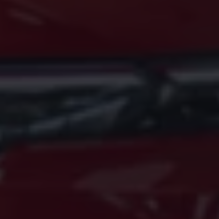
Magazin
Lifestyle
Transport
Familie
Elektromobilität
Volkswagen R
Pannen- und Unfallhilfe
Volkswagen Kundenbetreuung