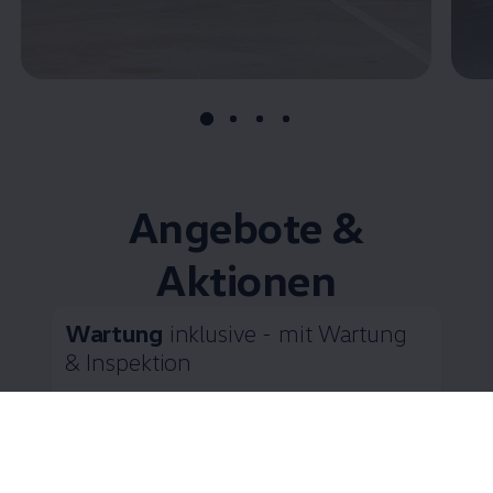
Angebote &
Aktionen
Wartung
inklusive - mit Wartung
& Inspektion
Zahlen Sie Ihre Inspektionen in bequemen
monatlichen Raten
Wie wäre es bei der anstehenden Wartung