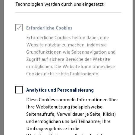
Reifenpakete
Technologien werden durch uns eingesetzt:
Leasing
Leasing-Angebote
Gebrauchtwagen Leasing
Junge Gebrauchtwagen-Leasing
Erforderliche Cookies
Elektroauto Leasing
Kleinwagen-Leasing
Erforderliche Cookies helfen dabei, eine
Leasing ohne Anzahlung
Website nutzbar zu machen, indem sie
Finanzierung
Autokredit mit Schlussrate
Grundfunktionen wie Seitennavigation und
Versicherungen und Garantien
Zugriff auf sichere Bereiche der Website
Kfz-Versicherung
ermöglichen. Die Website kann ohne diese
Restschuldversicherungen
Garantien
Cookies nicht richtig funktionieren.
Wartungsverträge
Geschäftskunden
Professional Class bei Volkswagen
Analytics und Personalisierung
Großkunden
Diese Cookies sammeln Informationen über
Behörden
Direktkunden
Ihre Websitenutzung (beispielsweise
Sonderfahrzeuge
Seitenaufrufe, Verweildauer je Seite, Klicks)
Anpfiff zum Gewinn
und ermöglichen uns bei Teilnahme, Ihre
1
Elektromobilität
Elektroautos
Umfrageergebnisse in die
ID. Tutorials