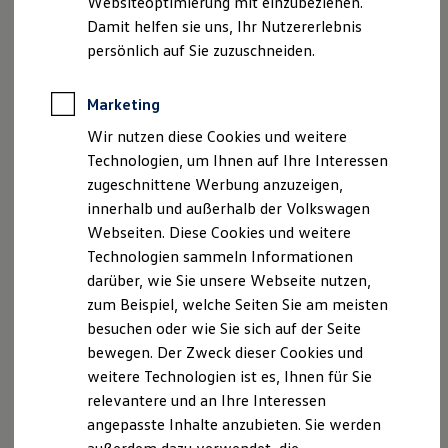
Websiteoptimierung mit einzubeziehen.
Datenschutzerklärungen
Cookie-Richtlinie
Elektrofahrzeugkonzepte
Damit helfen sie uns, Ihr Nutzererlebnis
Lizenzhinweise Dritter
ID. EVERY1
Reichweite
persönlich auf Sie zuzuschneiden.
Angaben zum Digital Services Act (DSA)
EU Data Act
Reichweite der ID. Modelle
Produktsicherheitsinformationen
Vertrag Widerrufen
Reichweite im Winter
Rekuperation
Marketing
Laden
Wir nutzen diese Cookies und weitere
Laden unterwegs
Disclaimer von Volkswagen AG
Laden Zuhause
Technologien, um Ihnen auf Ihre Interessen
Ladestationen finden
zugeschnittene Werbung anzuzeigen,
1.
Abbildung zeigt
Golf
.
Ladezeitensimulator
innerhalb und außerhalb der Volkswagen
Batterie
2.
Für den Erwerb von Upgrades benötigen Sie ein
Volkswagen
Sicherheit
Webseiten. Diese Cookies und weitere
ID Benutzerkonto, einen gültigen VW
Connect
/ We
Connect
Garantie und Lebensdauer
Technologien sammeln Informationen
Vertrag und Ihre Verifizierung als Hauptnutzer, das bedeutet
Nachhaltigkeit
darüber, wie Sie unsere Webseite nutzen,
Technologie
die Verknüpfung Ihres Benutzerkontos mit dem konkreten
Kosten und Kauf
Fahrzeug. Weiterhin ist es erforderlich, dass das Fahrzeug
zum Beispiel, welche Seiten Sie am meisten
Verbrauchskosten
über die für das jeweilige
Upgrade
erforderliche technische
besuchen oder wie Sie sich auf der Seite
Kaufoptionen
Funktion, Hardware und Software verfügt. Die Verfügbarkeit
bewegen. Der Zweck dieser Cookies und
E-Auto-Förderung
von Upgrades kann ebenfalls abhängig von Modelljahr und
Software und Konnektivität
weitere Technologien ist es, Ihnen für Sie
Produktionsdatum sein. Die für das jeweilige Fahrzeug
Die ID. Software 6
relevantere und an Ihre Interessen
ID. Software Versionen und Updates
erhältlichen Upgrades können durch den Hauptnutzer
angepasste Inhalte anzubieten. Sie werden
Digitale Extras
modellabhängig im In-Car Shop des Infotainment-Systems
Schnittstellen zu Ihrem ID.