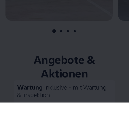
Angebote &
Aktionen
Wartung
inklusive - mit Wartung
& Inspektion
Zahlen Sie Ihre Inspektionen in bequemen
monatlichen Raten
Wie wäre es bei der anstehenden Wartung