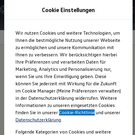
Modelle und Konfigurator
Cookie Einstellungen
Konfigurator
Modelle vergleichen
Konfiguration laden
Zum
Zum
Autosuche
Wir nutzen Cookies und weitere Technologien, um
Hauptinhalt
Footer
Elektroautos
Nachträglich freischaltbare Funktionen
springen
springen
Ihnen die bestmögliche Nutzung unserer Webseite
ENERGY Sondermodelle
Nutzfahrzeuge
zu ermöglichen und unsere Kommunikation mit
SUV und CUV
Ihnen zu verbessern. Wir berücksichtigen hierbei
Familienautos
Ihre Präferenzen und verarbeiten Daten für
Kombis
Wie wär's mit einem
Kompaktwagen
Marketing, Analytics und Personalisierung nur,
Sportwagen
wenn Sie uns Ihre Einwilligung geben. Diese
Schnell verfügbare Fahrzeuge
Upgrade
?
Angebote und Produkte
können Sie jederzeit mit Wirkung für die Zukunft
Aktuelle Angebote
im Cookie Manager (Meine Präferenzen verwalten)
E-Auto-Förderung
in der Datenschutzerklärung widerrufen. Weitere
Volkswagen Marktplatz
Informationen zu unseren eingesetzten Cookies
Die ENERGY Sondermodelle
Junge Gebrauchtwagen und Gebrauchtwagen
finden Sie in unserer
Cookie-Richtlinie
und unserer
Volkswagen Zertifizierte Gebrauchtwagen
Datenschutzerklärung
.
Elektromobilität bei Gebrauchtwagen
Zubehör- und Serviceangebote
Folgende Kategorien von Cookies und weitere
Saisonangebote