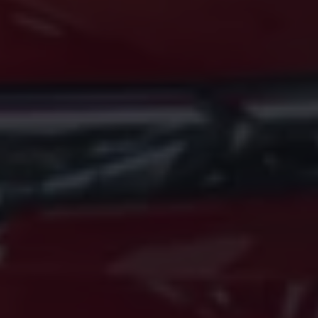
Magazin
Lifestyle
Transport
Familie
Elektromobilität
Volkswagen R
Pannen- und Unfallhilfe
Volkswagen Kundenbetreuung