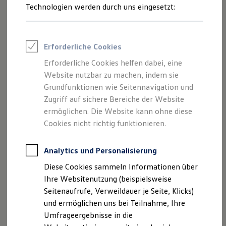
Reifenpakete
Technologien werden durch uns eingesetzt:
Leasing
Leasing-Angebote
Gebrauchtwagen Leasing
1
Junge Gebrauchtwagen-Leasing
Erforderliche Cookies
Elektroauto Leasing
Kleinwagen-Leasing
Erforderliche Cookies helfen dabei, eine
Leasing ohne Anzahlung
Erweitern Sie die Ausstattung Ihres
Volkswagen
auch nach
Website nutzbar zu machen, indem sie
Finanzierung
dem Fahrzeugkauf. Viele nützliche Funktionen lassen sich
Autokredit mit Schlussrate
Grundfunktionen wie Seitennavigation und
2
Versicherungen und Garantien
als
Upgrade
flexibel nachträglich freischalten.
Zugriff auf sichere Bereiche der Website
Kfz-Versicherung
ermöglichen. Die Website kann ohne diese
Restschuldversicherungen
Das konkret verfügbare Angebot kann im In-Car Shop und
Garantien
Cookies nicht richtig funktionieren.
Volkswagen
Connect
Shop und in der
Volkswagen
App
Wartungsverträge
Geschäftskunden
eingesehen werden.
Professional Class bei Volkswagen
Analytics und Personalisierung
Großkunden
Mehr zu Digitalen Extras
Diese Cookies sammeln Informationen über
Behörden
Direktkunden
Ihre Websitenutzung (beispielsweise
Sonderfahrzeuge
Seitenaufrufe, Verweildauer je Seite, Klicks)
Anpfiff zum Gewinn
und ermöglichen uns bei Teilnahme, Ihre
Elektromobilität
Elektroautos
Umfrageergebnisse in die
Impressum
Nutzungsbedingungen
ID. Tutorials