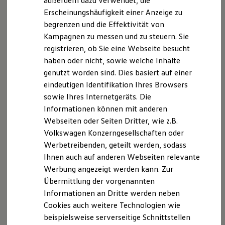
außerdem dazu verwendet, die
oder im
Volkswagen
Connect
Shop unter
Hybridautos
connect-shop.volkswagen.com
eingesehen werden.
Erscheinungshäufigkeit einer Anzeige zu
Marke und Erlebnis
Kostenpflichtige Artikel können im In-Car Shop und / oder
begrenzen und die Effektivität von
Volkswagen R und R Experience
im
Volkswagen
Connect
Shop, mit den aktuell dort einsehbaren
R-Modelle
Kampagnen zu messen und zu steuern. Sie
R Experience
und verfügbaren Zahlungsmitteln, erworben werden. Die
registrieren, ob Sie eine Webseite besucht
Driving Experience
Verfügbarkeit von Upgrades-Funktionen kann zwischen
haben oder nicht, sowie welche Inhalte
Volkswagen entdecken
Webshop und In-Car Shop abweichen. Ihr
Volkswagen
Partner
Werkbesichtigung
genutzt worden sind. Dies basiert auf einer
berät Sie ebenfalls gerne bei Fragen zu Upgrades und deren
Factory visit
eindeutigen Identifikation Ihres Browsers
Verfügbarkeit. Erworbene und aktivierte Upgrades verbleiben
Lifestyle Shop
für die Dauer des Aktivierungszeitraums im Fahrzeug, sind
sowie Ihres Internetgeräts. Die
T-Roc Kollektion
Golf Kollektion
durch alle Fahrer nutzbar und nicht auf andere Fahrzeuge
Informationen können mit anderen
ID. Kollektion
übertragbar.
Webseiten oder Seiten Dritter, wie z.B.
Volkswagen Kollektion
Volkswagen Konzerngesellschaften oder
R-Kollektion
Die in dieser Darstellung gezeigten Fahrzeuge und
GTI Kollektion
Ausstattungen können in einzelnen Details vom aktuellen
Werbetreibenden, geteilt werden, sodass
Fußball Drop
deutschen Lieferprogramm abweichen. Abgebildet sind
Ihnen auch auf anderen Webseiten relevante
we drive football
teilweise Sonderausstattungen der Fahrzeuge gegen
Werbung angezeigt werden kann. Zur
#wedriveproud
Mehrpreis.
Besitzer und Service
Übermittlung der vorgenannten
Bitte beachten Sie auch unseren Konfigurator für eine
myVolkswagen
Informationen an Dritte werden neben
Software Updates
Übersicht der aktuell verfügbaren Modelle und Ausstattungen.
Cookies auch weitere Technologien wie
Service und Ersatzteile
Die angegebenen Verbrauchs- und Emissionswerte beziehen
Inspektion und HU/AU
beispielsweise serverseitige Schnittstellen
Reparaturen und Checks
sich nicht auf ein einzelnes Fahrzeug und sind nicht Bestandteil