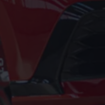
Motorenöl und Flüssigkeiten
Räder und Reifen
Pannen- und Unfallhilfe
Economy Service
Volkswagen Teile
Zubehör
Modellspezifisches Zubehör
Schutz und Pflege
Transport
Entertainment und Elektronik
Individualisieren
Wallbox und Ladekabel
Digitale Extras
Dienste für Ihr Modell finden
Volkswagen Apps, Login und Shop
Handy und Fahrzeug verbinden
Updates für Software, Karten und Radio
Über Ihr Auto
Vorgängermodelle
Kundeninformationen
Volkswagen Kundenbetreuung
Warn- und Kontrollleuchten
Assistenzsysteme
Digitale Betriebsanleitung
Live Beratung