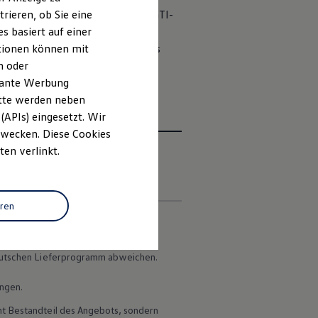
design „Clark
rieren, ob Sie eine
GTI
50“ greift die
GTI
-
Form – reduziert auf ein
s basiert auf einer
int das Karo als feines, dezentes
ationen können mit
n oder
evante Werbung
itte werden neben
(APIs) eingesetzt. Wir
 Zwecken. Diese Cookies
ten verlinkt.
en
eren
 deutschen Lieferprogramm abweichen.
ungen.
ht Bestandteil des Angebots, sondern