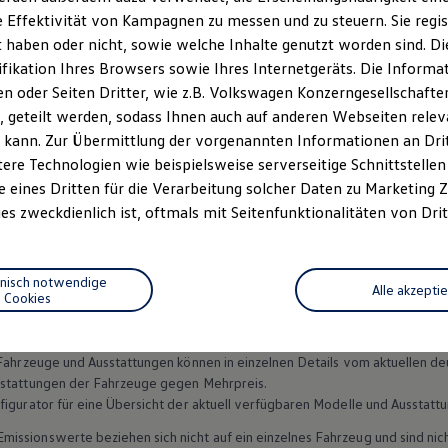
rtlicher Fahrt sicheren Halt und präzise Kontrolle. Das neue Sitz
 Effektivität von Kampagnen zu messen und zu steuern. Sie regist
ahn zeigt sich das klassische Karomuster in neuer, vergrößerter 
haben oder nicht, sowie welche Inhalte genutzt worden sind. Die
as den sportlichen Charakter betont. In den Seitenpolstern ersche
ifikation Ihres Browsers sowie Ihres Internetgeräts. Die Inform
unden den dynamischen Look ab.
 oder Seiten Dritter, wie z.B. Volkswagen Konzerngesellschafte
 geteilt werden, sodass Ihnen auch auf anderen Webseiten rel
 kann. Zur Übermittlung der vorgenannten Informationen an Dr
ere Technologien wie beispielsweise serverseitige Schnittstellen 
e eines Dritten für die Verarbeitung solcher Daten zu Marketing
es zweckdienlich ist, oftmals mit Seitenfunktionalitäten von Drit
Datenschutzerklärungen
Cookie-Richtlinie
Lizenzhinweise Dritter
EU Data Act
Produktsicherheitsinformationen
Vertrag Widerruf
hnisch notwendige
Alle akzepti
Cookies
n Fahrzeuge und Ausstattungen können in einzelnen Details vom aktuellen
sstattungen der Fahrzeuge gegen Mehrpreis.
figurator für eine Übersicht der aktuell verfügbaren Modelle und Ausstatt
ssionswerte beziehen sich nicht auf ein einzelnes Fahrzeug und sind nic