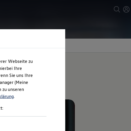
erer Webseite zu
ierbei Ihre
enn Sie uns Ihre
ve.
Manager (Meine
n zu unseren
klärung
.
t: