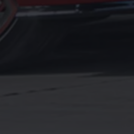
Magazin
Lifestyle
Transport
Familie
Elektromobilität
Volkswagen R
Pannen- und Unfallhilfe
Volkswagen Kundenbetreuung