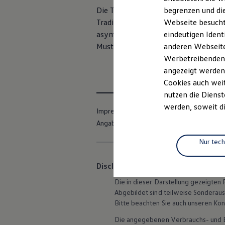
Elektrofahrzeugkonzepte
Die Top-Sportsitze geben auch bei spo
begrenzen und die
ID. EVERY1
Tradition modern auf: Auf der Mittelb
Webseite besucht 
Reichweite
Reichweite der ID. Modelle
asymmetrisch positioniertes Kreuz, d
eindeutigen Ident
Reichweite im Winter
Muster.
GTI
-typische Farbakzente r
anderen Webseiten
Rekuperation
Werbetreibenden,
Laden
Laden unterwegs
angezeigt werden
Laden Zuhause
Cookies auch weit
Ladestationen finden
nutzen die Dienst
Ladezeitensimulator
Batterie
werden, soweit di
Impressum
Nutzungsbedingungen
Sicherheit
Garantie und Lebensdauer
Angaben zum Digital Services Act (DSA)
Nachhaltigkeit
Technologie
Nur tec
Kosten und Kauf
Verbrauchskosten
Disclaimer von Volkswagen AG
Kaufoptionen
E-Auto-Förderung
Die in dieser Darstellung gezeigte
Software und Konnektivität
Abgebildet sind teilweise Sonderau
Die ID. Software 6
Bitte beachten Sie auch unseren Kon
ID. Software Versionen und Updates
Digitale Extras
Die angegebenen Verbrauchs- und Emi
Schnittstellen zu Ihrem ID.