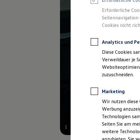
Erforderliche Co
Reifenpakete
Leasing
Erforderliche Coo
Leasing-Angebote
Seitennavigation 
Gebrauchtwagen Leasing
Cookies nicht rich
Junge Gebrauchtwagen-Leasing
Elektroauto Leasing
Kleinwagen-Leasing
Analytics und Pe
Leasing ohne Anzahlung
Finanzierung
Diese Cookies sa
Autokredit mit Schlussrate
Versicherungen und Garantien
Verweildauer je S
Kfz-Versicherung
Websiteoptimierun
Restschuldversicherungen
zuzuschneiden.
Garantien
Wartungsverträge
Geschäftskunden
Marketing
Professional Class bei Volkswagen
Großkunden
Wir nutzen diese 
Behörden
Werbung anzuzeig
Direktkunden
Sonderfahrzeuge
Technologien sam
Anpfiff zum Gewinn
Seiten Sie am mei
Elektromobilität
1
weitere Technolog
Elektroautos
ID. Tutorials
anzubieten. Sie w