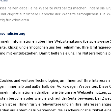
okies
kies helfen dabei, eine Website nutzbar zu machen, indem sie G
und Zugriff auf sichere Bereiche der Website ermöglichen. Die W
tig funktionieren.
rsonalisierung
mmeln Informationen über Ihre Websitenutzung (beispielsweise S
eite, Klicks) und ermöglichen uns bei Teilnahme, Ihre Umfrageerge
g mit einzubeziehen. Damit helfen sie uns, Ihr Nutzererlebnis pe
Cookies und weitere Technologien, um Ihnen auf Ihre Interessen
en, innerhalb und außerhalb der Volkswagen Webseiten. Diese C
meln Informationen darüber, wie Sie unsere Webseite nutzen, zu
sten besuchen oder wie Sie sich auf der Seite bewegen. Der Zwec
ien ist es, Ihnen für Sie relevantere und an Ihre Interessen ange
erden außerdem dazu verwendet, die Erscheinungshäufigkeit eine