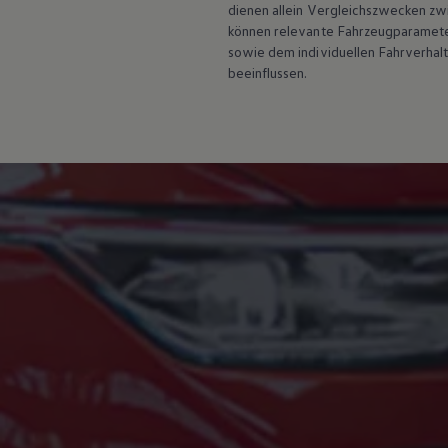
dienen allein Vergleichszwecken z
Hybridautos
Marke und Erlebnis
können relevante Fahrzeugparamete
Volkswagen R und R Experience
sowie dem individuellen Fahrverhal
R-Modelle
beeinflussen.
R Experience
Driving Experience
Volkswagen entdecken
Werkbesichtigung
Factory visit
Lifestyle Shop
T-Roc Kollektion
Golf Kollektion
ID. Kollektion
Volkswagen Kollektion
R-Kollektion
GTI Kollektion
Fußball Drop
we drive football
#wedriveproud
Besitzer und Service
myVolkswagen
Software Updates
Service und Ersatzteile
Inspektion und HU/AU
Reparaturen und Checks