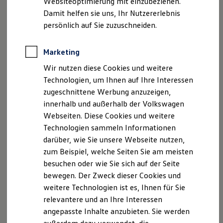
Websiteoptimierung mit einzubeziehen.
Elektrofahrzeugkonzepte
3
Damit helfen sie uns, Ihr Nutzererlebnis
ID. EVERY1
Reichweite
persönlich auf Sie zuzuschneiden.
Reichweite der ID. Modelle
Aktive Wankstabilisierung
Reichweite im Winter
Rekuperation
Marketing
Die optionalen
aktiven Stabilisatoren
an Vorder- und
Laden
Hinterachse reduzieren die Seitenneigung des Fahrzeugs bei
Wir nutzen diese Cookies und weitere
Laden unterwegs
Laden Zuhause
Kurvenfahrten und sorgen für ein
präzises Fahrgefühl.
Technologien, um Ihnen auf Ihre Interessen
Ladestationen finden
Das elektromechanische System reagiert feinfühlig auf
zugeschnittene Werbung anzuzeigen,
Ladezeitensimulator
Lenkbewegungen, selbst bei geringem Tempo, und
erhöht
innerhalb und außerhalb der Volkswagen
Batterie
Sicherheit
so den
Komfort und die
Kontrolle Ihrer Fahrt.
In
Webseiten. Diese Cookies und weitere
Garantie und Lebensdauer
dynamischeren Kurvenfahrten kann es das
Untersteuern
Technologien sammeln Informationen
Nachhaltigkeit
verhindern
– die Vorderräder schieben das Fahrzeug
darüber, wie Sie unsere Webseite nutzen,
Technologie
Kosten und Kauf
weniger stark zum äußeren Kurvenrand. Zudem erlaubt es
zum Beispiel, welche Seiten Sie am meisten
Verbrauchskosten
im Gelände eine höhere Verschränkung und verbessert die
besuchen oder wie Sie sich auf der Seite
Kaufoptionen
Traktion.
bewegen. Der Zweck dieser Cookies und
E-Auto-Förderung
Software und Konnektivität
weitere Technologien ist es, Ihnen für Sie
Die ID. Software 6
relevantere und an Ihre Interessen
ID. Software Versionen und Updates
angepasste Inhalte anzubieten. Sie werden
Digitale Extras
Schnittstellen zu Ihrem ID.