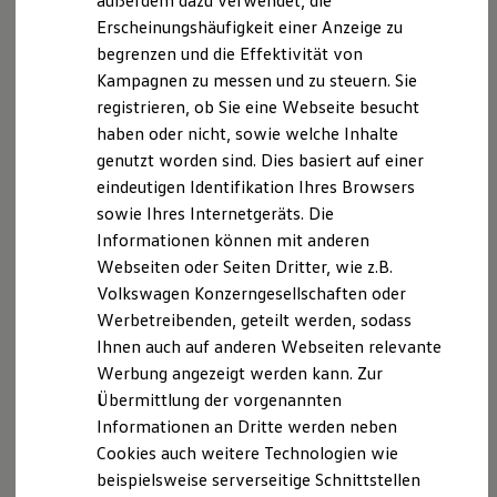
außerdem dazu verwendet, die
Hybridautos
Erscheinungshäufigkeit einer Anzeige zu
Marke und Erlebnis
begrenzen und die Effektivität von
Volkswagen R und R Experience
R-Modelle
Kampagnen zu messen und zu steuern. Sie
R Experience
registrieren, ob Sie eine Webseite besucht
Driving Experience
haben oder nicht, sowie welche Inhalte
Volkswagen entdecken
Werkbesichtigung
3
genutzt worden sind. Dies basiert auf einer
Factory visit
eindeutigen Identifikation Ihres Browsers
Lifestyle Shop
sowie Ihres Internetgeräts. Die
T-Roc Kollektion
Golf Kollektion
Informationen können mit anderen
ID. Kollektion
Webseiten oder Seiten Dritter, wie z.B.
Volkswagen Kollektion
Impressum
Nutzungsbedingungen
Volkswagen Konzerngesellschaften oder
R-Kollektion
Datenschutzerklärungen
Cookie-Richtlinie
GTI Kollektion
Werbetreibenden, geteilt werden, sodass
Fußball Drop
Lizenzhinweise Dritter
Ihnen auch auf anderen Webseiten relevante
we drive football
Angaben zum Digital Services Act (DSA)
EU Data Act
Werbung angezeigt werden kann. Zur
#wedriveproud
Produktsicherheitsinformationen
Vertrag Widerrufen
Besitzer und Service
Übermittlung der vorgenannten
myVolkswagen
Informationen an Dritte werden neben
Software Updates
Cookies auch weitere Technologien wie
Service und Ersatzteile
Inspektion und HU/AU
Disclaimer von Volkswagen AG
beispielsweise serverseitige Schnittstellen
Reparaturen und Checks