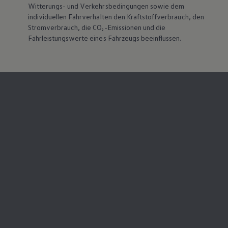
Witterungs- und Verkehrsbedingungen sowie dem
Magazin
individuellen Fahrverhalten den Kraftstoffverbrauch, den
Lifestyle
Transport
Stromverbrauch, die CO₂-Emissionen und die
Familie
Fahrleistungswerte eines Fahrzeugs beeinflussen.
Elektromobilität
Volkswagen R
Pannen- und Unfallhilfe
Volkswagen Kundenbetreuung