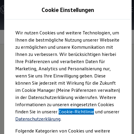
Modelle und Konfigurator
Cookie Einstellungen
Konfigurator
Modelle vergleichen
Konfiguration laden
Zum
Zum
Autosuche
Wir nutzen Cookies und weitere Technologien, um
Hauptinhalt
Footer
Elektroautos
Assistenzsysteme für mehr Sicherheit
springen
springen
Ihnen die bestmögliche Nutzung unserer Webseite
ENERGY Sondermodelle
Nutzfahrzeuge
zu ermöglichen und unsere Kommunikation mit
SUV und CUV
Ihnen zu verbessern. Wir berücksichtigen hierbei
Familienautos
Ihre Präferenzen und verarbeiten Daten für
Kombis
Assistenzsysteme für
Kompaktwagen
Marketing, Analytics und Personalisierung nur,
Sportwagen
wenn Sie uns Ihre Einwilligung geben. Diese
Schnell verfügbare Fahrzeuge
mehr Sicherheit im
Angebote und Produkte
können Sie jederzeit mit Wirkung für die Zukunft
Aktuelle Angebote
im Cookie Manager (Meine Präferenzen verwalten)
Überblick:
E-Auto-Förderung
in der Datenschutzerklärung widerrufen. Weitere
Volkswagen Marktplatz
Informationen zu unseren eingesetzten Cookies
Die ENERGY Sondermodelle
Junge Gebrauchtwagen und Gebrauchtwagen
finden Sie in unserer
Cookie-Richtlinie
und unserer
Volkswagen Zertifizierte Gebrauchtwagen
Datenschutzerklärung
.
Elektromobilität bei Gebrauchtwagen
Zubehör- und Serviceangebote
Kreuzungsassistent
Folgende Kategorien von Cookies und weitere
Saisonangebote