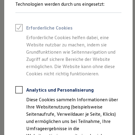
Aktive Wankstabilisierung
Reifenpakete
Technologien werden durch uns eingesetzt:
Leasing
Leasing-Angebote
Kreuzungsassistent
Gebrauchtwagen Leasing
Junge Gebrauchtwagen-Leasing
Der optional erhältliche
Kreuzungsassistent
kann Sie an
Erforderliche Cookies
Elektroauto Leasing
unübersichtlichen
Kreuzungen
und
Ausfahrten
Kleinwagen-Leasing
Erforderliche Cookies helfen dabei, eine
unterstützen – indem er Sie akustisch und visuell vor
Leasing ohne Anzahlung
Website nutzbar zu machen, indem sie
Finanzierung
anderen Fahrzeugen warnt. Falls notwendig, kann er sogar
Autokredit mit Schlussrate
Grundfunktionen wie Seitennavigation und
eigenständig eine Notbremsung durchführen, um Unfälle zu
Versicherungen und Garantien
Zugriff auf sichere Bereiche der Website
1
Kfz-Versicherung
2
vermeiden.
ermöglichen. Die Website kann ohne diese
Restschuldversicherungen
Garantien
Cookies nicht richtig funktionieren.
Wartungsverträge
Geschäftskunden
Professional Class bei Volkswagen
Analytics und Personalisierung
Großkunden
Diese Cookies sammeln Informationen über
Behörden
Direktkunden
Ihre Websitenutzung (beispielsweise
Sonderfahrzeuge
Seitenaufrufe, Verweildauer je Seite, Klicks)
Anpfiff zum Gewinn
und ermöglichen uns bei Teilnahme, Ihre
Elektromobilität
Elektroautos
Umfrageergebnisse in die
ID. Tutorials