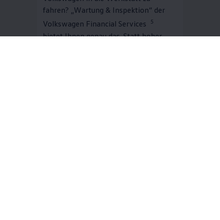
fahren? „Wartung & Inspektion“ der
5
Volkswagen
Financial Services
bietet Ihnen genau das. Statt hoher
Einmalkosten zahlen Sie bequeme
monatliche Raten. Dafür sind
umfangreiche Wartungsarbeiten nach
Herstellervorgabe inklusive. Und
während der
Volkswagen
Partner Ihren
Volkswagen
in Schuss hält, bleiben Sie
6
dank der Ersatzmobilität
flexibel.
Mehr zu Wartung & Inspektion
Jetzt online berechnen
Digitale Extras