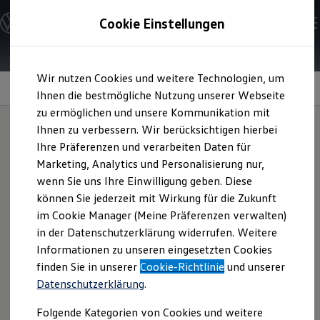
Modelle und Konfigurator
Cookie Einstellungen
Konfigurator
Modelle vergleichen
Konfiguration laden
Zum
Zum
Autosuche
Wir nutzen Cookies und weitere Technologien, um
Hauptinhalt
Footer
Elektroautos
Plug-in-Hybrid
springen
springen
Ihnen die bestmögliche Nutzung unserer Webseite
ENERGY Sondermodelle
Nutzfahrzeuge
zu ermöglichen und unsere Kommunikation mit
SUV und CUV
Ihnen zu verbessern. Wir berücksichtigen hierbei
Familienautos
Ihre Präferenzen und verarbeiten Daten für
Kombis
Doppelter Antrieb.
Kompaktwagen
Marketing, Analytics und Personalisierung nur,
Sportwagen
wenn Sie uns Ihre Einwilligung geben. Diese
Schnell verfügbare Fahrzeuge
Doppelter Fahrspaß.
Angebote und Produkte
können Sie jederzeit mit Wirkung für die Zukunft
Aktuelle Angebote
im Cookie Manager (Meine Präferenzen verwalten)
E-Auto-Förderung
in der Datenschutzerklärung widerrufen. Weitere
Volkswagen Marktplatz
Informationen zu unseren eingesetzten Cookies
Die ENERGY Sondermodelle
Junge Gebrauchtwagen und Gebrauchtwagen
finden Sie in unserer
Cookie-Richtlinie
und unserer
Volkswagen Zertifizierte Gebrauchtwagen
Datenschutzerklärung
.
Elektromobilität bei Gebrauchtwagen
Zubehör- und Serviceangebote
Folgende Kategorien von Cookies und weitere
Saisonangebote