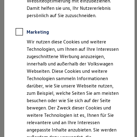
Websiteoptimierung mit einzubeziehen.
Elektrofahrzeugkonzepte
Damit helfen sie uns, Ihr Nutzererlebnis
ID. EVERY1
Reichweite
persönlich auf Sie zuzuschneiden.
, 1 von 2
, 2 von 2
Reichweite der ID. Modelle
Reichweite im Winter
Rekuperation
Marketing
Laden
Der
Touareg
Elegance eHybrid FINAL
Wir nutzen diese Cookies und weitere
Laden unterwegs
EDITION
(Energieverbrauch gewichtet kombiniert: 15,2-14,6
Laden Zuhause
Technologien, um Ihnen auf Ihre Interessen
Ladestationen finden
kWh/100 km plus 6,2-5,4 l/100 km; Kraftstoffverbrauch
zugeschnittene Werbung anzuzeigen,
Ladezeitensimulator
bei entladener Batterie kombiniert: 10,4-9,5 l/100 km; CO₂-
innerhalb und außerhalb der Volkswagen
Batterie
Emissionen gewichtet kombiniert: 141-121 g/km; CO₂-
Sicherheit
Webseiten. Diese Cookies und weitere
Garantie und Lebensdauer
Klassen gewichtet kombiniert: E-D; CO₂-Klasse bei
Technologien sammeln Informationen
Nachhaltigkeit
entladener Batterie: G.)
vereint die Kraft eines
darüber, wie Sie unsere Webseite nutzen,
Technologie
Elektroantriebs mit einem TSI-Benzinmotor zu einem
Kosten und Kauf
zum Beispiel, welche Seiten Sie am meisten
Verbrauchskosten
dynamischen Plug-in-Hybrid.
besuchen oder wie Sie sich auf der Seite
Kaufoptionen
bewegen. Der Zweck dieser Cookies und
E-Auto-Förderung
Mit geladener Batterie fahren Sie
lokal CO₂-frei und
Software und Konnektivität
weitere Technologien ist es, Ihnen für Sie
Die ID. Software 6
geräuscharm im e-Modus.
Im Hybridmodus kombinieren
relevantere und an Ihre Interessen
ID. Software Versionen und Updates
sich beide Antriebe zu einer beeindruckenden
angepasste Inhalte anzubieten. Sie werden
Digitale Extras
Systemleistung von
280 kW (381
PS
).
Schnittstellen zu Ihrem ID.