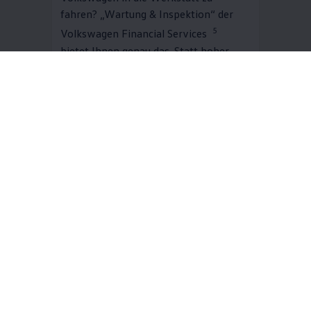
fahren? „Wartung & Inspektion“ der
5
Volkswagen
Financial Services
bietet Ihnen genau das. Statt hoher
Einmalkosten zahlen Sie bequeme
monatliche Raten. Dafür sind
umfangreiche Wartungsarbeiten nach
Herstellervorgabe inklusive. Und
während der
Volkswagen
Partner Ihren
Volkswagen
in Schuss hält, bleiben Sie
6
dank der Ersatzmobilität
flexibel.
Mehr zu Wartung & Inspektion
Jetzt online berechnen
Digitale Extras