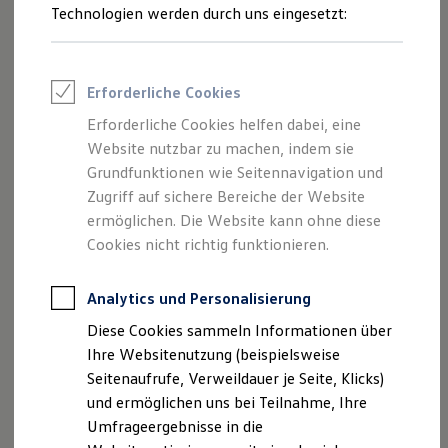
Reifenpakete
Technologien werden durch uns eingesetzt:
Leasing
Leasing-Angebote
Gebrauchtwagen Leasing
Junge Gebrauchtwagen-Leasing
Erforderliche Cookies
Elektroauto Leasing
Kleinwagen-Leasing
Erforderliche Cookies helfen dabei, eine
Leasing ohne Anzahlung
Website nutzbar zu machen, indem sie
Finanzierung
Autokredit mit Schlussrate
Grundfunktionen wie Seitennavigation und
Versicherungen und Garantien
Zugriff auf sichere Bereiche der Website
Kfz-Versicherung
ermöglichen. Die Website kann ohne diese
Restschuldversicherungen
Garantien
Cookies nicht richtig funktionieren.
Wartungsverträge
Geschäftskunden
Professional Class bei Volkswagen
Analytics und Personalisierung
Großkunden
Diese Cookies sammeln Informationen über
Behörden
Direktkunden
Ihre Websitenutzung (beispielsweise
Sonderfahrzeuge
Seitenaufrufe, Verweildauer je Seite, Klicks)
Anpfiff zum Gewinn
und ermöglichen uns bei Teilnahme, Ihre
1
Elektromobilität
Elektroautos
Umfrageergebnisse in die
ID. Tutorials