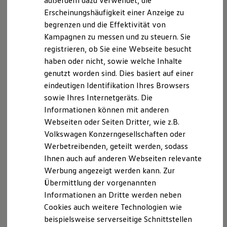
außerdem dazu verwendet, die
Hybridautos
Erscheinungshäufigkeit einer Anzeige zu
Marke und Erlebnis
Ein besonderes Highlight ist die intelligente Abstimmung
begrenzen und die Effektivität von
Volkswagen R und R Experience
von Navigationsführung und Antriebssteuerung: Wenn Sie
R-Modelle
Kampagnen zu messen und zu steuern. Sie
ein Ziel in die Navigation eingeben und die Routenführung
R Experience
registrieren, ob Sie eine Webseite besucht
Driving Experience
starten, arbeiten
Verbrennungs- und Elektroantrieb
über
haben oder nicht, sowie welche Inhalte
Volkswagen entdecken
die gesamte Strecke optimal zusammen – für eine effiziente
Werkbesichtigung
genutzt worden sind. Dies basiert auf einer
Fahrt.
Factory visit
eindeutigen Identifikation Ihres Browsers
Lifestyle Shop
sowie Ihres Internetgeräts. Die
T-Roc Kollektion
Golf Kollektion
Informationen können mit anderen
ID. Kollektion
Webseiten oder Seiten Dritter, wie z.B.
Volkswagen Kollektion
Impressum
Nutzungsbedingungen
Volkswagen Konzerngesellschaften oder
R-Kollektion
Datenschutzerklärungen
Cookie-Richtlinie
GTI Kollektion
Werbetreibenden, geteilt werden, sodass
Fußball Drop
Lizenzhinweise Dritter
Ihnen auch auf anderen Webseiten relevante
we drive football
Angaben zum Digital Services Act (DSA)
EU Data Act
Werbung angezeigt werden kann. Zur
#wedriveproud
Produktsicherheitsinformationen
Vertrag Widerrufen
Besitzer und Service
Übermittlung der vorgenannten
myVolkswagen
Informationen an Dritte werden neben
Software Updates
Cookies auch weitere Technologien wie
Service und Ersatzteile
Inspektion und HU/AU
Disclaimer von Volkswagen AG
beispielsweise serverseitige Schnittstellen
Reparaturen und Checks