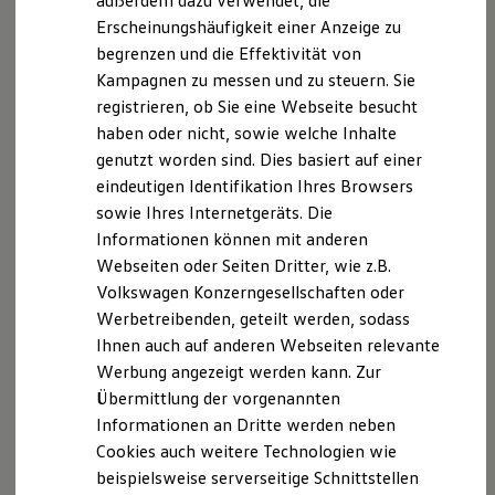
außerdem dazu verwendet, die
Hybridautos
Erscheinungshäufigkeit einer Anzeige zu
Marke und Erlebnis
begrenzen und die Effektivität von
Volkswagen R und R Experience
R-Modelle
Kampagnen zu messen und zu steuern. Sie
R Experience
registrieren, ob Sie eine Webseite besucht
Driving Experience
haben oder nicht, sowie welche Inhalte
Volkswagen entdecken
Werkbesichtigung
genutzt worden sind. Dies basiert auf einer
Factory visit
eindeutigen Identifikation Ihres Browsers
Lifestyle Shop
sowie Ihres Internetgeräts. Die
T-Roc Kollektion
Golf Kollektion
Informationen können mit anderen
ID. Kollektion
Webseiten oder Seiten Dritter, wie z.B.
Volkswagen Kollektion
Volkswagen Konzerngesellschaften oder
R-Kollektion
GTI Kollektion
Werbetreibenden, geteilt werden, sodass
Fußball Drop
Ihnen auch auf anderen Webseiten relevante
we drive football
Werbung angezeigt werden kann. Zur
#wedriveproud
Besitzer und Service
Übermittlung der vorgenannten
myVolkswagen
Informationen an Dritte werden neben
Software Updates
Cookies auch weitere Technologien wie
Service und Ersatzteile
, 1 von 4
, 2 von 4
, 3 von 4
, 4 von 4
Inspektion und HU/AU
beispielsweise serverseitige Schnittstellen
Reparaturen und Checks