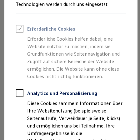
Sie den Fahrradträger gerade mal nicht brauchen, können
Reifenpakete
Technologien werden durch uns eingesetzt:
Leasing
Sie ihn einfach auf ein kleines Packmaß zusammenklappen
Leasing-Angebote
und im Kofferraum verstauen. Fragen Sie den Fahrradträger
Gebrauchtwagen Leasing
gern bei Ihrem
Volkswagen
Partner an.
Junge Gebrauchtwagen-Leasing
Erforderliche Cookies
Elektroauto Leasing
Kleinwagen-Leasing
Fahrradträger anfragen
Erforderliche Cookies helfen dabei, eine
Leasing ohne Anzahlung
Website nutzbar zu machen, indem sie
Finanzierung
Autokredit mit Schlussrate
Grundfunktionen wie Seitennavigation und
Versicherungen und Garantien
Zugriff auf sichere Bereiche der Website
Kfz-Versicherung
ermöglichen. Die Website kann ohne diese
Restschuldversicherungen
Garantien
Cookies nicht richtig funktionieren.
Wartungsverträge
Geschäftskunden
Professional Class bei Volkswagen
Analytics und Personalisierung
Großkunden
Diese Cookies sammeln Informationen über
Behörden
Direktkunden
Ihre Websitenutzung (beispielsweise
--:--
Sonderfahrzeuge
Verbleibende Zeit, --:--
Seitenaufrufe, Verweildauer je Seite, Klicks)
Anpfiff zum Gewinn
und ermöglichen uns bei Teilnahme, Ihre
Elektromobilität
Elektroautos
Umfrageergebnisse in die
ID. Tutorials