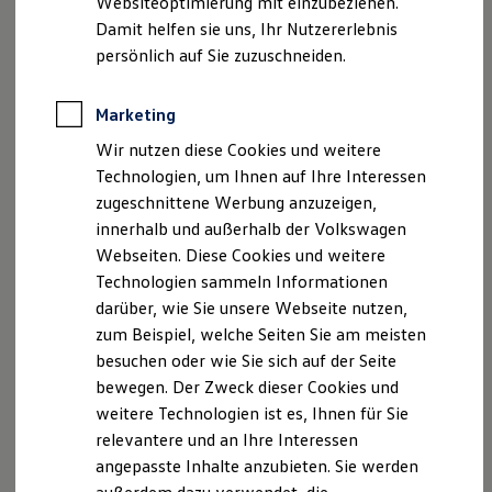
Websiteoptimierung mit einzubeziehen.
Elektrofahrzeugkonzepte
Damit helfen sie uns, Ihr Nutzererlebnis
ID. EVERY1
Reichweite
persönlich auf Sie zuzuschneiden.
Reichweite der ID. Modelle
Reichweite im Winter
Rekuperation
Marketing
Laden
Wir nutzen diese Cookies und weitere
Laden unterwegs
Laden Zuhause
Technologien, um Ihnen auf Ihre Interessen
Ladestationen finden
zugeschnittene Werbung anzuzeigen,
--:--
Ladezeitensimulator
Verbleibende Zeit, --:--
innerhalb und außerhalb der Volkswagen
Batterie
Sicherheit
Webseiten. Diese Cookies und weitere
Garantie und Lebensdauer
Technologien sammeln Informationen
Nachhaltigkeit
darüber, wie Sie unsere Webseite nutzen,
Technologie
Kosten und Kauf
zum Beispiel, welche Seiten Sie am meisten
Verbrauchskosten
besuchen oder wie Sie sich auf der Seite
Kaufoptionen
bewegen. Der Zweck dieser Cookies und
E-Auto-Förderung
Software und Konnektivität
weitere Technologien ist es, Ihnen für Sie
Die ID. Software 6
relevantere und an Ihre Interessen
ID. Software Versionen und Updates
angepasste Inhalte anzubieten. Sie werden
Digitale Extras
Schnittstellen zu Ihrem ID.