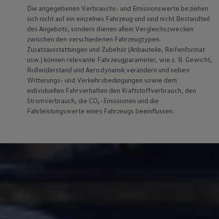
Magazin
Die angegebenen Verbrauchs- und Emissionswerte beziehen
Lifestyle
sich nicht auf ein einzelnes Fahrzeug und sind nicht Bestandteil
Transport
des Angebots, sondern dienen allein Vergleichszwecken
Familie
zwischen den verschiedenen Fahrzeugtypen.
Elektromobilität
Zusatzausstattungen und
Zubehör
(Anbauteile, Reifenformat
Volkswagen R
usw.) können relevante Fahrzeugparameter, wie
z. B.
Gewicht,
Pannen- und Unfallhilfe
Volkswagen Kundenbetreuung
Rollwiderstand und Aerodynamik verändern und neben
Witterungs- und Verkehrsbedingungen sowie dem
individuellen Fahrverhalten den Kraftstoffverbrauch, den
Stromverbrauch, die CO₂-Emissionen und die
Fahrleistungswerte eines Fahrzeugs beeinflussen.