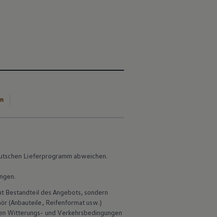
en
 deutschen Lieferprogramm abweichen.
ungen.
ht Bestandteil des Angebots, sondern
hör
(Anbauteile, Reifenformat usw.)
en Witterungs- und Verkehrsbedingungen