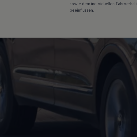
sowie dem individuellen Fahrverhal
Motorenöl und Flüssigkeiten
Räder und Reifen
beeinflussen.
Pannen- und Unfallhilfe
Economy Service
Volkswagen Teile
Zubehör
Modellspezifisches Zubehör
Schutz und Pflege
Transport
Entertainment und Elektronik
Individualisieren
Wallbox und Ladekabel
Digitale Extras
Dienste für Ihr Modell finden
Volkswagen Apps, Login und Shop
Handy und Fahrzeug verbinden
Updates für Software, Karten und Radio
Über Ihr Auto
Vorgängermodelle
Kundeninformationen
Volkswagen Kundenbetreuung
Warn- und Kontrollleuchten
Assistenzsysteme
Digitale Betriebsanleitung
Live Beratung