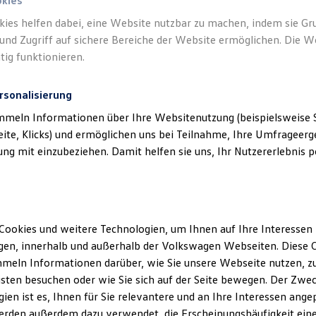
e Öffnung
okies
kies helfen dabei, eine Website nutzbar zu machen, indem sie G
ugang
und Zugriff auf sichere Bereiche der Website ermöglichen. Die W
ox
tig funktionieren.
e die
Partner
rsonalisierung
mmeln Informationen über Ihre Websitenutzung (beispielsweise S
eite, Klicks) und ermöglichen uns bei Teilnahme, Ihre Umfrageerge
g mit einzubeziehen. Damit helfen sie uns, Ihr Nutzererlebnis pe
Cookies und weitere Technologien, um Ihnen auf Ihre Interessen
en, innerhalb und außerhalb der Volkswagen Webseiten. Diese C
meln Informationen darüber, wie Sie unsere Webseite nutzen, zu
sten besuchen oder wie Sie sich auf der Seite bewegen. Der Zwec
ien ist es, Ihnen für Sie relevantere und an Ihre Interessen ange
erden außerdem dazu verwendet, die Erscheinungshäufigkeit eine