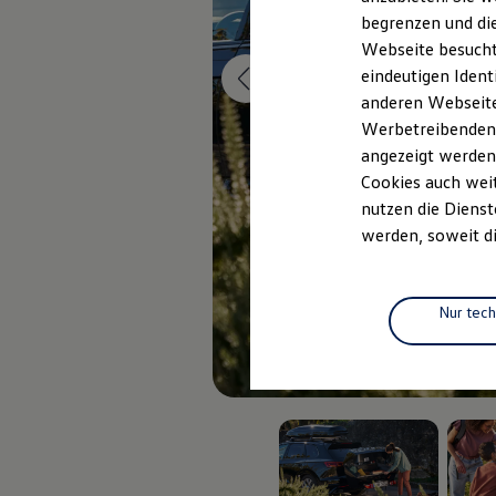
Elektrofahrzeugkonzepte
begrenzen und die
ID. EVERY1
Webseite besucht 
Reichweite
Reichweite der ID. Modelle
eindeutigen Ident
Reichweite im Winter
anderen Webseiten
Rekuperation
Werbetreibenden,
Laden
Laden unterwegs
angezeigt werden
Laden Zuhause
Cookies auch weit
Ladestationen finden
nutzen die Dienst
Ladezeitensimulator
Batterie
werden, soweit di
Sicherheit
Garantie und Lebensdauer
Nachhaltigkeit
Technologie
Nur tec
Kosten und Kauf
Verbrauchskosten
Kaufoptionen
E-Auto-Förderung
Software und Konnektivität
Die ID. Software 6
ID. Software Versionen und Updates
Digitale Extras
Schnittstellen zu Ihrem ID.