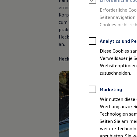
Fahrradträgern befestigen. Die groß
Erforderliche Co
Reifenpakete
ermöglicht ein Be- und Entladen auf
Leasing
Erforderliche Coo
Leasing-Angebote
Körperhöhe – und für einen freien Z
Seitennavigation 
Gebrauchtwagen Leasing
zum Kofferraum lässt sich die Heckb
Cookies nicht rich
Junge Gebrauchtwagen-Leasing
praktisch herunterklappen. Fragen Si
Elektroauto Leasing
Kleinwagen-Leasing
Heckbox gern bei Ihrem
Volkswagen
Analytics und Pe
Leasing ohne Anzahlung
an.
Finanzierung
Diese Cookies sa
Autokredit mit Schlussrate
Versicherungen und Garantien
Verweildauer je S
Heckbox anfragen
Kfz-Versicherung
Websiteoptimierun
Restschuldversicherungen
zuzuschneiden.
Garantien
Wartungsverträge
Geschäftskunden
Marketing
Professional Class bei Volkswagen
Großkunden
Wir nutzen diese 
Behörden
Werbung anzuzeig
Direktkunden
Sonderfahrzeuge
Technologien sam
Anpfiff zum Gewinn
Seiten Sie am mei
Elektromobilität
weitere Technolog
Elektroautos
ID. Tutorials
anzubieten. Sie w