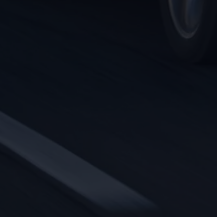
Magazin
Lifestyle
Transport
Familie
Elektromobilität
Volkswagen R
Pannen- und Unfallhilfe
Volkswagen Kundenbetreuung