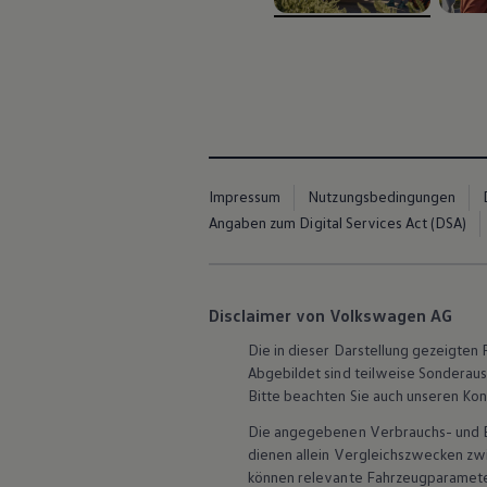
Hybridautos
, 1 von 4
, 2 vo
Marke und Erlebnis
Volkswagen R und R Experience
R-Modelle
R Experience
Driving Experience
Volkswagen entdecken
Werkbesichtigung
Factory visit
Lifestyle Shop
Impressum
Nutzungsbedingungen
T-Roc Kollektion
Angaben zum Digital Services Act (DSA)
Golf Kollektion
ID. Kollektion
Volkswagen Kollektion
R-Kollektion
GTI Kollektion
Disclaimer von Volkswagen AG
Fußball Drop
we drive football
Die in dieser Darstellung gezeigte
#wedriveproud
Abgebildet sind teilweise Sonderau
Besitzer und Service
Bitte beachten Sie auch unseren Kon
myVolkswagen
Software Updates
Die angegebenen Verbrauchs- und Emi
Service und Ersatzteile
dienen allein Vergleichszwecken z
Inspektion und HU/AU
können relevante Fahrzeugparamete
Reparaturen und Checks