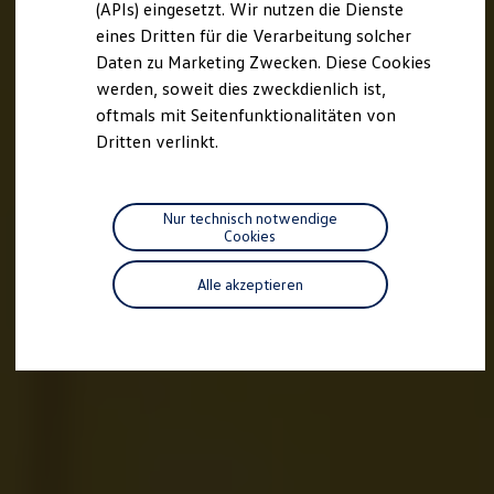
(APIs) eingesetzt. Wir nutzen die Dienste
Motorenöl und Flüssigkeiten
eines Dritten für die Verarbeitung solcher
Räder und Reifen
Pannen- und Unfallhilfe
Daten zu Marketing Zwecken. Diese Cookies
Economy Service
werden, soweit dies zweckdienlich ist,
Volkswagen Teile
oftmals mit Seitenfunktionalitäten von
Zubehör
Modellspezifisches Zubehör
Dritten verlinkt.
Schutz und Pflege
Transport
Entertainment und Elektronik
Individualisieren
Nur technisch notwendige
Wallbox und Ladekabel
Cookies
Digitale Extras
Dienste für Ihr Modell finden
Alle akzeptieren
Volkswagen Apps, Login und Shop
Handy und Fahrzeug verbinden
Updates für Software, Karten und Radio
Über Ihr Auto
Vorgängermodelle
Kundeninformationen
Volkswagen Kundenbetreuung
Warn- und Kontrollleuchten
Assistenzsysteme
Digitale Betriebsanleitung
Live Beratung