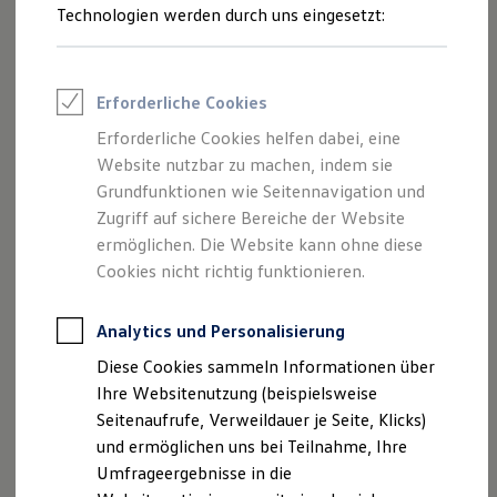
Reifenpakete
Technologien werden durch uns eingesetzt:
Leasing
Leasing-Angebote
Gebrauchtwagen Leasing
Junge Gebrauchtwagen-Leasing
Für alle, die es noch sportlicher mögen, bietet sich das
Erforderliche Cookies
Elektroauto Leasing
optionale Design-Paket „Black Style“ für die
R‑Line
an.
Kleinwagen-Leasing
Erforderliche Cookies helfen dabei, eine
Leasing ohne Anzahlung
Damit verpassen Sie Ihrem Taigo 18-Zoll-Leichtmetallräder
Website nutzbar zu machen, indem sie
Finanzierung
„York“ in Schwarz und Außenspiegelkappen, Zierleisten
Autokredit mit Schlussrate
Grundfunktionen wie Seitennavigation und
sowie Kühlergrill-Leisten in Schwarz. Passend dazu runden
Versicherungen und Garantien
Zugriff auf sichere Bereiche der Website
Kfz-Versicherung
abgedunkelte Scheiben an Seiten und Heck den Look ab.
ermöglichen. Die Website kann ohne diese
Restschuldversicherungen
Garantien
Cookies nicht richtig funktionieren.
Wartungsverträge
Geschäftskunden
Professional Class bei Volkswagen
Analytics und Personalisierung
Impressum
Nutzungsbedingungen
Großkunden
Diese Cookies sammeln Informationen über
Behörden
Datenschutzerklärungen
Cookie-Richtlinie
Direktkunden
Ihre Websitenutzung (beispielsweise
Lizenzhinweise Dritter
Sonderfahrzeuge
Seitenaufrufe, Verweildauer je Seite, Klicks)
Angaben zum Digital Services Act (DSA)
EU Data Act
Anpfiff zum Gewinn
und ermöglichen uns bei Teilnahme, Ihre
Elektromobilität
Produktsicherheitsinformationen
Vertrag Widerrufen
Elektroautos
Umfrageergebnisse in die
ID. Tutorials