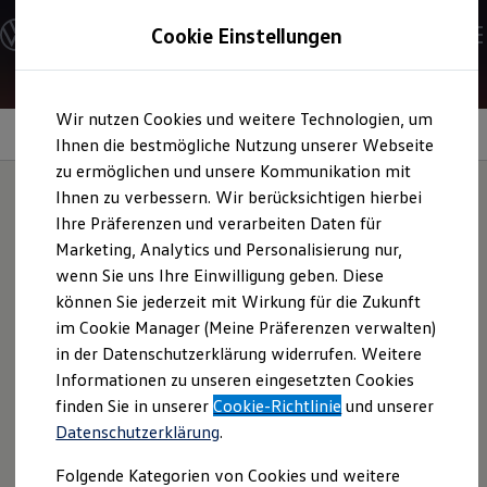
Modelle und Konfigurator
Cookie Einstellungen
Konfigurator
Modelle vergleichen
Konfiguration laden
Zum
Zum
Autosuche
Wir nutzen Cookies und weitere Technologien, um
Hauptinhalt
Footer
Elektroautos
Design-Paket „Black Style“
springen
springen
Ihnen die bestmögliche Nutzung unserer Webseite
ENERGY Sondermodelle
Nutzfahrzeuge
zu ermöglichen und unsere Kommunikation mit
SUV und CUV
Ihnen zu verbessern. Wir berücksichtigen hierbei
Familienautos
Ihre Präferenzen und verarbeiten Daten für
Kombis
Setzen Sie
Akzente
Kompaktwagen
Marketing, Analytics und Personalisierung nur,
Sportwagen
wenn Sie uns Ihre Einwilligung geben. Diese
Schnell verfügbare Fahrzeuge
Angebote und Produkte
können Sie jederzeit mit Wirkung für die Zukunft
Aktuelle Angebote
im Cookie Manager (Meine Präferenzen verwalten)
E-Auto-Förderung
in der Datenschutzerklärung widerrufen. Weitere
Volkswagen Marktplatz
Informationen zu unseren eingesetzten Cookies
Die ENERGY Sondermodelle
Junge Gebrauchtwagen und Gebrauchtwagen
finden Sie in unserer
Cookie-Richtlinie
und unserer
Volkswagen Zertifizierte Gebrauchtwagen
Datenschutzerklärung
.
Elektromobilität bei Gebrauchtwagen
Zubehör- und Serviceangebote
Folgende Kategorien von Cookies und weitere
Saisonangebote