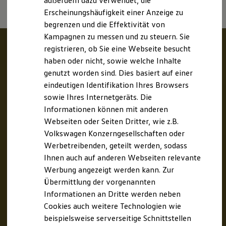
außerdem dazu verwendet, die
Hybridautos
Erscheinungshäufigkeit einer Anzeige zu
Marke und Erlebnis
begrenzen und die Effektivität von
Volkswagen R und R Experience
R-Modelle
Kampagnen zu messen und zu steuern. Sie
R Experience
registrieren, ob Sie eine Webseite besucht
Driving Experience
haben oder nicht, sowie welche Inhalte
Volkswagen entdecken
Werkbesichtigung
genutzt worden sind. Dies basiert auf einer
Factory visit
eindeutigen Identifikation Ihres Browsers
Lifestyle Shop
sowie Ihres Internetgeräts. Die
T-Roc Kollektion
Golf Kollektion
Informationen können mit anderen
ID. Kollektion
Webseiten oder Seiten Dritter, wie z.B.
Volkswagen Kollektion
Volkswagen Konzerngesellschaften oder
R-Kollektion
GTI Kollektion
Werbetreibenden, geteilt werden, sodass
Fußball Drop
Ihnen auch auf anderen Webseiten relevante
we drive football
Werbung angezeigt werden kann. Zur
#wedriveproud
Besitzer und Service
Übermittlung der vorgenannten
myVolkswagen
Informationen an Dritte werden neben
Software Updates
Cookies auch weitere Technologien wie
Service und Ersatzteile
Inspektion und HU/AU
beispielsweise serverseitige Schnittstellen
Reparaturen und Checks