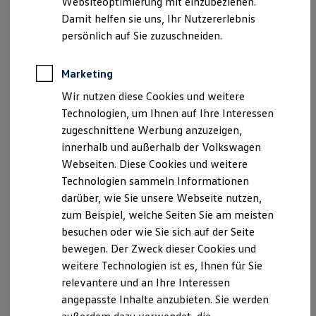
Websiteoptimierung mit einzubeziehen.
Elektrofahrzeugkonzepte
Damit helfen sie uns, Ihr Nutzererlebnis
ID. EVERY1
Disclaimer von Volkswagen AG
Reichweite
persönlich auf Sie zuzuschneiden.
Reichweite der ID. Modelle
Die in dieser Darstellung gezeigten Fahrzeuge und
Reichweite im Winter
Ausstattungen können in einzelnen Details vom aktuellen
Rekuperation
Marketing
deutschen Lieferprogramm abweichen. Abgebildet sind
Laden
teilweise Sonderausstattungen der Fahrzeuge gegen
Wir nutzen diese Cookies und weitere
Laden unterwegs
Mehrpreis.
Laden Zuhause
Technologien, um Ihnen auf Ihre Interessen
Ladestationen finden
Bitte beachten Sie auch unseren Konfigurator für eine
zugeschnittene Werbung anzuzeigen,
Ladezeitensimulator
Übersicht der aktuell verfügbaren Modelle und Ausstattungen.
innerhalb und außerhalb der Volkswagen
Batterie
Sicherheit
Die angegebenen Verbrauchs- und Emissionswerte beziehen
Webseiten. Diese Cookies und weitere
Garantie und Lebensdauer
sich nicht auf ein einzelnes Fahrzeug und sind nicht Bestandteil
Technologien sammeln Informationen
Nachhaltigkeit
des Angebots, sondern dienen allein Vergleichszwecken
darüber, wie Sie unsere Webseite nutzen,
Technologie
zwischen den verschiedenen Fahrzeugtypen.
Kosten und Kauf
zum Beispiel, welche Seiten Sie am meisten
Zusatzausstattungen und
Zubehör
(Anbauteile, Reifenformat
Verbrauchskosten
besuchen oder wie Sie sich auf der Seite
usw.) können relevante Fahrzeugparameter, wie
z. B.
Gewicht,
Kaufoptionen
bewegen. Der Zweck dieser Cookies und
E-Auto-Förderung
Rollwiderstand und Aerodynamik verändern und neben
Software und Konnektivität
Witterungs- und Verkehrsbedingungen sowie dem
weitere Technologien ist es, Ihnen für Sie
Die ID. Software 6
individuellen Fahrverhalten den Kraftstoffverbrauch, den
relevantere und an Ihre Interessen
ID. Software Versionen und Updates
Stromverbrauch, die CO₂-Emissionen und die
angepasste Inhalte anzubieten. Sie werden
Digitale Extras
Fahrleistungswerte eines Fahrzeugs beeinflussen.
Schnittstellen zu Ihrem ID.