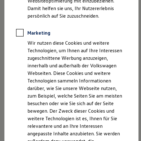
Websiteoptimierung mit einzubeziehen.
Behörden
Damit helfen sie uns, Ihr Nutzererlebnis
Direktkunden
Impressum
Nutzungsbedingungen
persönlich auf Sie zuzuschneiden.
Sonderfahrzeuge
Datenschutzerklärungen
Cookie-Richtlinie
Anpfiff zum Gewinn
Lizenzhinweise Dritter
Elektromobilität
Marketing
Elektroautos
Angaben zum Digital Services Act (DSA)
EU Data Act
ID. Tutorials
Produktsicherheitsinformationen
Vertrag Widerrufen
Wir nutzen diese Cookies und weitere
Elektrofahrzeugkonzepte
Technologien, um Ihnen auf Ihre Interessen
ID. EVERY1
Reichweite
zugeschnittene Werbung anzuzeigen,
Reichweite der ID. Modelle
innerhalb und außerhalb der Volkswagen
Disclaimer von Volkswagen AG
Reichweite im Winter
Webseiten. Diese Cookies und weitere
Rekuperation
1.
Beim Erwerb eines Neufahrzeugs besteht die Möglichkeit die
Laden
Technologien sammeln Informationen
mobilen Online-Dienste von
Volkswagen
für eine initiale,
Laden unterwegs
darüber, wie Sie unsere Webseite nutzen,
unentgeltlich angebotene Vertragslaufzeit zu nutzen.
Laden Zuhause
zum Beispiel, welche Seiten Sie am meisten
Ladestationen finden
Ausgenommen davon ist das Dienstepaket VW Safe & Secure,
Ladezeitensimulator
für das aktuell keine initiale, unentgeltliche Vertragslaufzeit
besuchen oder wie Sie sich auf der Seite
Batterie
vorgesehen ist. Voraussetzung für die Nutzung ist die
bewegen. Der Zweck dieser Cookies und
Sicherheit
Einrichtung eines gültigen
Volkswagen
ID Benutzerkontos
weitere Technologien ist es, Ihnen für Sie
Garantie und Lebensdauer
sowie die Anmeldung mit Benutzername und Passwort. Nach
Nachhaltigkeit
relevantere und an Ihre Interessen
erfolgreichem Anlegen des
Volkswagen
ID Benutzerkontos
Technologie
angepasste Inhalte anzubieten. Sie werden
Kosten und Kauf
und der Verknüpfung mit Ihrem Fahrzeug, ist der Abschluss