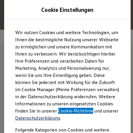
1
Profitieren Sie von bis zu
6.000 €
Cookie Einstellungen
E‑Auto‑Förderung für neue
Volkswagen
ID. oder
Hybridmodelle.
Zum
Zum
Mehr zur
E‑Auto
-Förderung
Wir nutzen Cookies und weitere Technologien, um
Hauptinhalt
Footer
Online-Navigation und Unterhaltung
Technische Daten
springen
springen
Ihnen die bestmögliche Nutzung unserer Webseite
zu ermöglichen und unsere Kommunikation mit
Modelle und Konfigurator
Konfigurator
Ihnen zu verbessern. Wir berücksichtigen hierbei
Modelle vergleichen
Ihre Präferenzen und verarbeiten Daten für
Konfiguration laden
Mit unseren Online-
Marketing, Analytics und Personalisierung nur,
Autosuche
Elektroautos
wenn Sie uns Ihre Einwilligung geben. Diese
Diensten
kommen Sie
ENERGY Sondermodelle
1
können Sie jederzeit mit Wirkung für die Zukunft
Nutzfahrzeuge
im Cookie Manager (Meine Präferenzen verwalten)
SUV und CUV
gut an.
Familienautos
in der Datenschutzerklärung widerrufen. Weitere
Kombis
Informationen zu unseren eingesetzten Cookies
Kompaktwagen
finden Sie in unserer
Cookie-Richtlinie
und unserer
Sportwagen
Schnell verfügbare Fahrzeuge
Datenschutzerklärung
.
Angebote und Produkte
Aktuelle Angebote
Folgende Kategorien von Cookies und weitere
E-Auto-Förderung