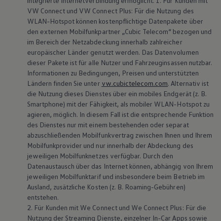
integrierte Internetverbindung ermöglicht. 1. Für Kunden mit
Über Ihr Auto
Vorgängermodelle
VW
Connect
und VW
Connect
Plus: Für die Nutzung des
Kundeninformationen
WLAN-Hotspot können kostenpflichtige Datenpakete über
Volkswagen Kundenbetreuung
den externen Mobilfunkpartner „Cubic Telecom“ bezogen und
Warn- und Kontrollleuchten
im Bereich der Netzabdeckung innerhalb zahlreicher
Assistenzsysteme
europäischer Länder genutzt werden. Das Datenvolumen
Digitale Betriebsanleitung
dieser Pakete ist für alle Nutzer und Fahrzeuginsassen nutzbar.
Live Beratung
Magazin
Informationen zu Bedingungen, Preisen und unterstützten
Lifestyle
Ländern finden Sie unter
vw.cubictelecom.com
. Alternativ ist
Transport
die Nutzung dieses Dienstes über ein mobiles Endgerät
(
z. B.
Familie
Smartphone) mit der Fähigkeit, als mobiler WLAN-Hotspot zu
Elektromobilität
agieren, möglich. In diesem Fall ist die entsprechende Funktion
Volkswagen R
des Dienstes nur mit einem bestehenden oder separat
Pannen- und Unfallhilfe
Volkswagen Kundenbetreuung
abzuschließenden Mobilfunkvertrag zwischen Ihnen und Ihrem
Mobilfunkprovider und nur innerhalb der Abdeckung des
jeweiligen Mobilfunknetzes verfügbar. Durch den
Datenaustausch über das Internet können, abhängig von Ihrem
jeweiligen Mobilfunktarif und insbesondere beim Betrieb im
Ausland, zusätzliche Kosten
(
z. B.
Roaming-Gebühren)
entstehen.
2. Für Kunden mit
We Connect
und
We Connect
Plus: Für die
Nutzung der Streaming Dienste, einzelner In-Car Apps sowie