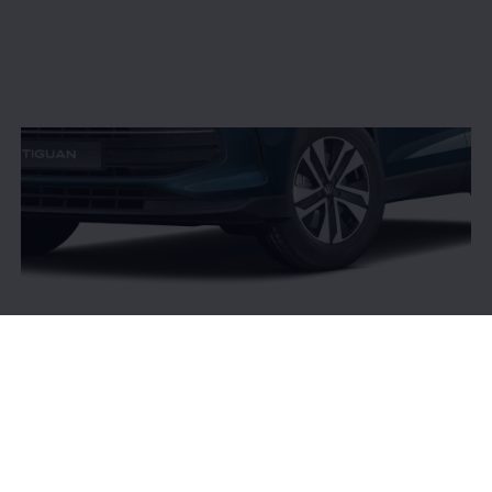
Der
Tiguan
ENERGY
Maximaler Preisvorteil von bis zu
2.500 €
15
15.
Maximaler Preisvorteil gegenüber der unverbindlichen