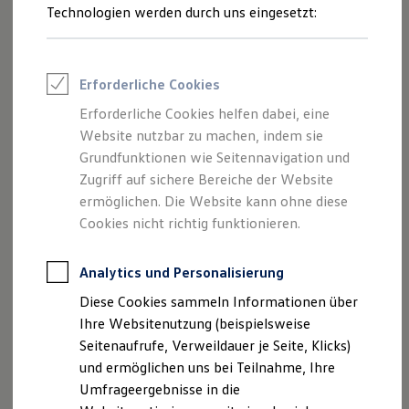
Technologien werden durch uns eingesetzt:
Volkswagen Marktplatz
Die ENERGY Sondermodelle
Junge Gebrauchtwagen und Gebrauchtwagen
Volkswagen Zertifizierte Gebrauchtwagen
Elektromobilität bei Gebrauchtwagen
Erforderliche Cookies
Zubehör- und Serviceangebote
Saisonangebote
Erforderliche Cookies helfen dabei, eine
Reifenpakete
Website nutzbar zu machen, indem sie
Leasing
Grundfunktionen wie Seitennavigation und
Leasing-Angebote
Mit der
Online-Navigation für Ihr optionales
Gebrauchtwagen Leasing
Zugriff auf sichere Bereiche der Website
Navigationssystem
gelangen Sie auch bei wechselnden
Junge Gebrauchtwagen-Leasing
ermöglichen. Die Website kann ohne diese
Elektroauto Leasing
Verkehrsbedingungen entspannter ans Ziel. Lassen Sie sich
Cookies nicht richtig funktionieren.
Kleinwagen-Leasing
nebenbei von der vielfältigen Auswahl an Musik und
Leasing ohne Anzahlung
2
3
Finanzierung
Podcasts bestens unterhalten.
Für praktische
Analytics und Personalisierung
Autokredit mit Schlussrate
Funktionen und noch mehr Spaß sorgen unsere In-Car
Versicherungen und Garantien
Diese Cookies sammeln Informationen über
4
Apps, wie zum Beispiel
AirConsole
.
Kfz-Versicherung
Ihre Websitenutzung (beispielsweise
Restschuldversicherungen
Garantien
Seitenaufrufe, Verweildauer je Seite, Klicks)
Mehr zu Digitalen Extras
Wartungsverträge
und ermöglichen uns bei Teilnahme, Ihre
Geschäftskunden
Umfrageergebnisse in die
Professional Class bei Volkswagen
Großkunden