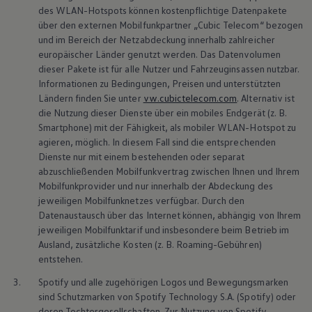
des WLAN-Hotspots können kostenpflichtige Datenpakete
über den externen Mobilfunkpartner „Cubic Telecom“ bezogen
und im Bereich der Netzabdeckung innerhalb zahlreicher
europäischer Länder genutzt werden. Das Datenvolumen
dieser Pakete ist für alle Nutzer und Fahrzeuginsassen nutzbar.
Informationen zu Bedingungen, Preisen und unterstützten
Ländern finden Sie unter
vw.cubictelecom.com
. Alternativ ist
die Nutzung dieser Dienste über ein mobiles Endgerät
(
z. B.
Smartphone) mit der Fähigkeit, als mobiler WLAN-Hotspot zu
agieren, möglich. In diesem Fall sind die entsprechenden
Dienste nur mit einem bestehenden oder separat
abzuschließenden Mobilfunkvertrag zwischen Ihnen und Ihrem
Mobilfunkprovider und nur innerhalb der Abdeckung des
jeweiligen Mobilfunknetzes verfügbar. Durch den
Datenaustausch über das Internet können, abhängig von Ihrem
jeweiligen Mobilfunktarif und insbesondere beim Betrieb im
Ausland, zusätzliche Kosten
(
z. B.
Roaming-Gebühren)
entstehen.
3.
Spotify und alle zugehörigen Logos und Bewegungsmarken
sind Schutzmarken von Spotify Technology S.A. (Spotify) oder
deren Tochtergesellschaften. Zur Nutzung von Spotify