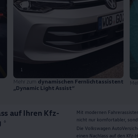
1
Mehr zum
dynamischen Fernlichtassistent
Me
„Dynamic Light Assist“
ss auf Ihren Kfz-
Mit modernen Fahrerassiste
nicht nur komfortabler, sond
g
6
Die
Volkswagen
AutoVersich
einen Nachlass auf den Kfz-H