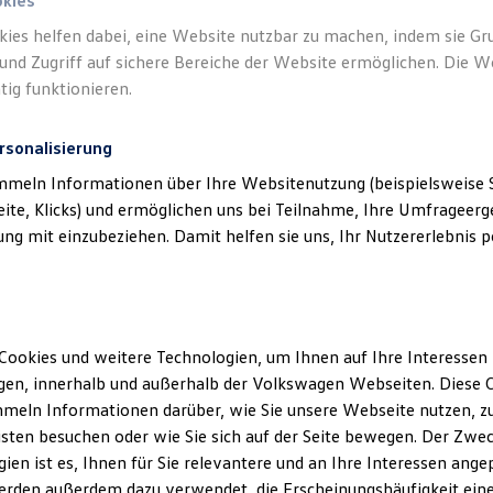
okies
 ans Ziel.
kies helfen dabei, eine Website nutzbar zu machen, indem sie G
und Zugriff auf sichere Bereiche der Website ermöglichen. Die W
Einparken, präzises Spurhalten oder vorausschaue
tig funktionieren.
intelligenten Fahrerassistenzsystemen IQ.DRIVE u
Volkswagen
unterwegs. Für mehr Sicherheit und Fa
rsonalisierung
mmeln Informationen über Ihre Websitenutzung (beispielsweise S
steme für Ihr Modell verfügbar sind, finden Sie
hier
.
eite, Klicks) und ermöglichen uns bei Teilnahme, Ihre Umfrageerge
g mit einzubeziehen. Damit helfen sie uns, Ihr Nutzererlebnis pe
tenzsysteme
tenzsysteme
ysteme für mehr Sicherheit
Cookies und weitere Technologien, um Ihnen auf Ihre Interessen
en, innerhalb und außerhalb der Volkswagen Webseiten. Diese C
ysteme für bessere Sicht
meln Informationen darüber, wie Sie unsere Webseite nutzen, zu
sten besuchen oder wie Sie sich auf der Seite bewegen. Der Zwec
ien ist es, Ihnen für Sie relevantere und an Ihre Interessen ange
erden außerdem dazu verwendet, die Erscheinungshäufigkeit eine