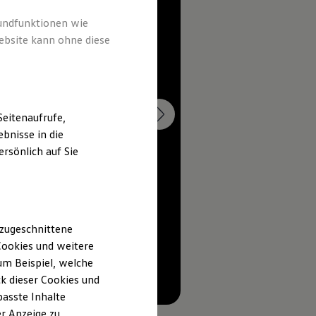
rundfunktionen wie
ebsite kann ohne diese
ndes Warnen und
nd IQ.LIGHT
hrkomfort.
eitenaufrufe,
bnisse in die
rsönlich auf Sie
 zugeschnittene
ookies und weitere
m Beispiel, welche
k dieser Cookies und
--:--
2
passte Inhalte
Verbleibende Zeit, --:--
r Anzeige zu