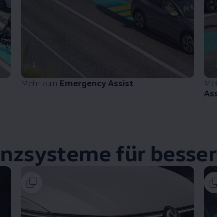
1
Mehr zum
Emergency Assist
Me
Ass
enzsysteme für bessere