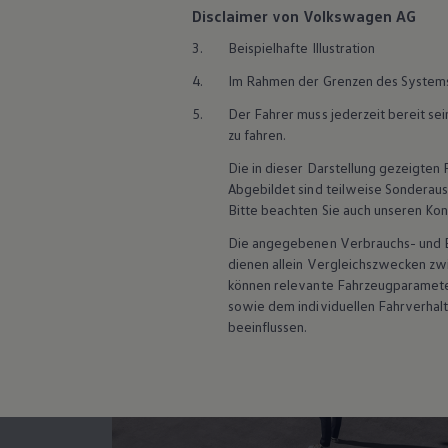
Hybridautos
Disclaimer von Volkswagen AG
Marke und Erlebnis
3.
Beispielhafte Illustration
Volkswagen R und R Experience
R-Modelle
4.
Im Rahmen der Grenzen des System
R Experience
Driving Experience
Parka
5.
Der Fahrer muss jederzeit bereit se
Volkswagen entdecken
zu fahren.
Werkbesichtigung
Factory visit
Die in dieser Darstellung gezeigte
Lifestyle Shop
Abgebildet sind teilweise Sonderau
T-Roc Kollektion
Bitte beachten Sie auch unseren Kon
Golf Kollektion
ID. Kollektion
Die angegebenen Verbrauchs- und Emi
Volkswagen Kollektion
dienen allein Vergleichszwecken z
R-Kollektion
GTI Kollektion
können relevante Fahrzeugparamete
Fußball Drop
sowie dem individuellen Fahrverhal
we drive football
beeinflussen.
#wedriveproud
Besitzer und Service
myVolkswagen
Software Updates
Service und Ersatzteile
Inspektion und HU/AU
Reparaturen und Checks