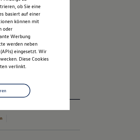
etail.
rieren, ob Sie eine
s basiert auf einer
ationen können mit
n oder
evante Werbung
itte werden neben
(APIs) eingesetzt. Wir
 Zwecken. Diese Cookies
obald er entgegenkommende oder
ten verlinkt.
eren
en
1
1
r zur
automatischen Distanzregelung
Mehr zur
Eco