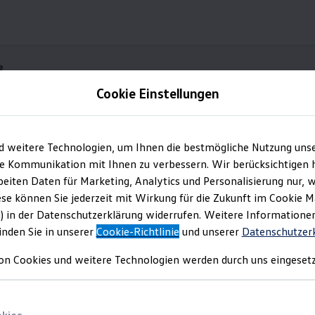
e
Cookie Einstellungen
Fernlichtassistent „Light Assist“
d weitere Technologien, um Ihnen die bestmögliche Nutzung uns
IQ.DRIVE & IQ.LIGHT
e Kommunikation mit Ihnen zu verbessern. Wir berücksichtigen h
eiten Daten für Marketing, Analytics und Personalisierung nur, w
sicht.
Ohne zu blende
ese können Sie jederzeit mit Wirkung für die Zukunft im Cookie 
) in der Datenschutzerklärung widerrufen. Weitere Informatione
inden Sie in unserer
Cookie-Richtlinie
und unserer
Datenschutzer
on Cookies und weitere Technologien werden durch uns eingesetz
ever:
Mit unseren Assistenzsyste