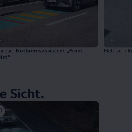
1
1
hr zum
Notbremsassistent „Front
Mehr zum
K
ist“
 Sicht.