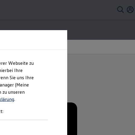
erer Webseite zu
ierbei Ihre
enn Sie uns Ihre
n.
Manager (Meine
n zu unseren
klärung
.
t:
men sicherer