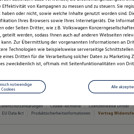
ssistenzsysteme im D
 Effektivität von Kampagnen zu messen und zu steuern. Sie regist
haben oder nicht, sowie welche Inhalte genutzt worden sind. Die
ifikation Ihres Browsers sowie Ihres Internetgeräts. Die Inform
 oder Seiten Dritter, wie z.B. Volkswagen Konzerngesellschafte
n 3
, 3 von 3
 geteilt werden, sodass Ihnen auch auf anderen Webseiten rel
 kann. Zur Übermittlung der vorgenannten Informationen an Dr
ere Technologien wie beispielsweise serverseitige Schnittstellen 
e eines Dritten für die Verarbeitung solcher Daten zu Marketing
rnlicht situationsgerecht steuern: Er blendet automatisch ab, s
es zweckdienlich ist, oftmals mit Seitenfunktionalitäten von Drit
4
5
r Sie sich in einer Ortschaft befinden
.
hnisch notwendige
Alle akzepti
Cookies
Datenschutzerklärungen
Cookie-Richtlinie
Lizenzhinweise Dritter
EU Data Act
Produktsicherheitsinformationen
Vertrag Widerruf
1
Mehr zum
Travel Assist
Meh