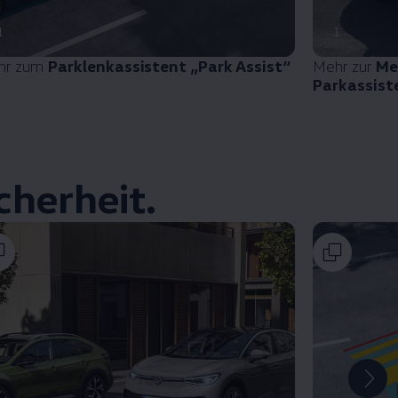
1
1
hr zum
Parklenkassistent „Park Assist“
Mehr zur
Me
Parkassist
cherheit.