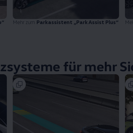
1
o“
Mehr zum
Parkassistent „Park Assist Plus“
Me
zsysteme für mehr Si