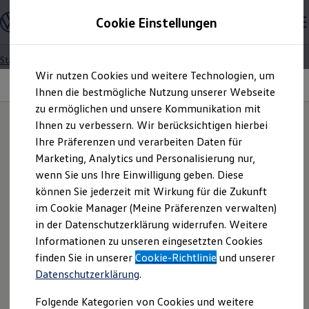
Modelle und Konfigurator
Cookie Einstellungen
Konfigurator
Modelle vergleichen
Konfiguration laden
Startseite
Besitzer und Service
Über Ihr Auto
Zum
Zum
Autosuche
Assistenzsysteme
Wir nutzen Cookies und weitere Technologien, um
Hauptinhalt
Footer
Elektroautos
Automatische Distanzregelung ACC
springen
springen
Ihnen die bestmögliche Nutzung unserer Webseite
ENERGY Sondermodelle
Nutzfahrzeuge
zu ermöglichen und unsere Kommunikation mit
SUV und CUV
Ihnen zu verbessern. Wir berücksichtigen hierbei
Familienautos
IQ.DRIVE & IQ.LIGHT
Ihre Präferenzen und verarbeiten Daten für
Kombis
Hält Abstand.
Und
Kompaktwagen
Marketing, Analytics und Personalisierung nur,
Sportwagen
wenn Sie uns Ihre Einwilligung geben. Diese
Schnell verfügbare Fahrzeuge
Tempolimits ein.
Angebote und Produkte
können Sie jederzeit mit Wirkung für die Zukunft
Aktuelle Angebote
im Cookie Manager (Meine Präferenzen verwalten)
E-Auto-Förderung
in der Datenschutzerklärung widerrufen. Weitere
Volkswagen Marktplatz
Informationen zu unseren eingesetzten Cookies
Die ENERGY Sondermodelle
Ganz schön clever:
Mit
Junge Gebrauchtwagen und Gebrauchtwagen
finden Sie in unserer
Cookie-Richtlinie
und unserer
Volkswagen Zertifizierte Gebrauchtwagen
unseren Assistenzsystemen
Datenschutzerklärung
.
Elektromobilität bei Gebrauchtwagen
Zubehör- und Serviceangebote
sicherer und entspannter ans
Folgende Kategorien von Cookies und weitere
Saisonangebote