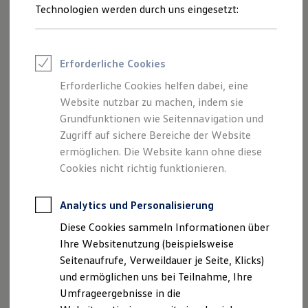
Reifenpakete
Ziel.
Technologien werden durch uns eingesetzt:
Leasing
Leasing-Angebote
Gebrauchtwagen Leasing
Ob automatisches Einparken, präzises Spurhalten
--:--
Junge Gebrauchtwagen-Leasing
1
Erforderliche Cookies
oder vorausschauendes Warnen und Bremsen –
Verbleibende Zeit, --
Elektroauto Leasing
Kleinwagen-Leasing
mit den intelligenten Fahrerassistenzsystemen
Erforderliche Cookies helfen dabei, eine
Leasing ohne Anzahlung
IQ.DRIVE und IQ.LIGHT unterstützt Sie Ihr
Website nutzbar zu machen, indem sie
Finanzierung
Autokredit mit Schlussrate
Grundfunktionen wie Seitennavigation und
Volkswagen
unterwegs. Für mehr Sicherheit und
Versicherungen und Garantien
Zugriff auf sichere Bereiche der Website
Fahrkomfort.
Kfz-Versicherung
ermöglichen. Die Website kann ohne diese
Restschuldversicherungen
Garantien
Cookies nicht richtig funktionieren.
Welche Assistenzsysteme für Ihr Modell
Wartungsverträge
verfügbar sind, finden Sie
hier
.
Geschäftskunden
Professional Class bei Volkswagen
Analytics und Personalisierung
Großkunden
Fahrassistenzsysteme
Diese Cookies sammeln Informationen über
Behörden
Direktkunden
Ihre Websitenutzung (beispielsweise
Parkassistenzsysteme
Sonderfahrzeuge
Seitenaufrufe, Verweildauer je Seite, Klicks)
Anpfiff zum Gewinn
Assistenzsysteme für mehr Sicherheit
und ermöglichen uns bei Teilnahme, Ihre
Elektromobilität
Elektroautos
Umfrageergebnisse in die
Assistenzsysteme für bessere Sicht
ID. Tutorials