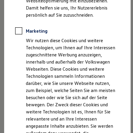
Websiteoptimierung mit einzubeziehen.
Elektrofahrzeugkonzepte
Damit helfen sie uns, Ihr Nutzererlebnis
ID. EVERY1
Reichweite
persönlich auf Sie zuzuschneiden.
, 1 von 3
, 2 von 3
, 3 von 3
Reichweite der ID. Modelle
Fahrassistenzsyste
Automatische Distanzregelung ACC im
Reichweite im Winter
ID.7 Tourer
Rekuperation
Marketing
me im Detail.
Laden
Wir nutzen diese Cookies und weitere
Laden unterwegs
Laden Zuhause
Technologien, um Ihnen auf Ihre Interessen
Ladestationen finden
Die
automatische Distanzregelung ACC
kann Sie dabei
zugeschnittene Werbung anzuzeigen,
Ladezeitensimulator
unterstützen, die zuvor eingestellte
innerhalb und außerhalb der Volkswagen
Batterie
Höchstgeschwindigkeit
und den
Abstand
zum
Sicherheit
Webseiten. Diese Cookies und weitere
Garantie und Lebensdauer
vorausfahrenden Fahrzeug einzuhalten.
Technologien sammeln Informationen
Nachhaltigkeit
Zusätzlich ermöglicht Ihnen ACC eine
vorausschauende
darüber, wie Sie unsere Webseite nutzen,
Technologie
Geschwindigkeitsanpassung und Kurvenassistenz
: Ihr
Kosten und Kauf
zum Beispiel, welche Seiten Sie am meisten
Verbrauchskosten
Fahrzeug kann so automatisch auf den kommenden
besuchen oder wie Sie sich auf der Seite
Kaufoptionen
Straßenverlauf reagieren und die Geschwindigkeit den
bewegen. Der Zweck dieser Cookies und
E-Auto-Förderung
Verkehrsregeln anpassen. Für eine entspanntere
Software und Konnektivität
weitere Technologien ist es, Ihnen für Sie
Die ID. Software 6
4
5
Fahrt
.
relevantere und an Ihre Interessen
ID. Software Versionen und Updates
angepasste Inhalte anzubieten. Sie werden
Digitale Extras
Schnittstellen zu Ihrem ID.