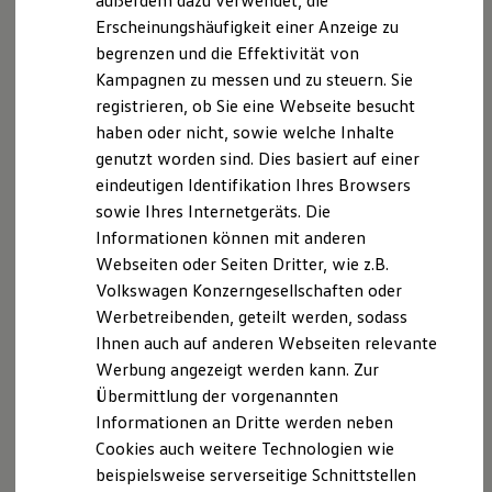
außerdem dazu verwendet, die
Hybridautos
Erscheinungshäufigkeit einer Anzeige zu
Marke und Erlebnis
begrenzen und die Effektivität von
1
Volkswagen R und R Experience
Impressum
Nutzungsbedingungen
R-Modelle
Kampagnen zu messen und zu steuern. Sie
Datenschutzerklärungen
Cookie-Richtlinie
Mehr zum
Connected Travel Assist
Me
R Experience
registrieren, ob Sie eine Webseite besucht
Lizenzhinweise Dritter
Driving Experience
haben oder nicht, sowie welche Inhalte
Volkswagen entdecken
Angaben zum Digital Services Act (DSA)
EU Data Act
Werkbesichtigung
genutzt worden sind. Dies basiert auf einer
Produktsicherheitsinformationen
Vertrag Widerrufen
Factory visit
eindeutigen Identifikation Ihres Browsers
Lifestyle Shop
sowie Ihres Internetgeräts. Die
T-Roc Kollektion
Golf Kollektion
Informationen können mit anderen
Disclaimer von Volkswagen AG
ID. Kollektion
Parkassistenzsyste
Webseiten oder Seiten Dritter, wie z.B.
Volkswagen Kollektion
3.
Beispielhafte Illustration
Volkswagen Konzerngesellschaften oder
R-Kollektion
me im Detail.
GTI Kollektion
4.
Im Rahmen der Grenzen des Systems.
Werbetreibenden, geteilt werden, sodass
Fußball Drop
Ihnen auch auf anderen Webseiten relevante
we drive football
5.
Der Fahrer muss jederzeit bereit sein, das Assistenzsystem zu
Werbung angezeigt werden kann. Zur
#wedriveproud
übersteuern und wird nicht von seiner Verantwortung
Besitzer und Service
Übermittlung der vorgenannten
entbunden, das Fahrzeug umsichtig zu fahren.
myVolkswagen
Informationen an Dritte werden neben
Software Updates
Die in dieser Darstellung gezeigten Fahrzeuge und
Cookies auch weitere Technologien wie
Service und Ersatzteile
Ausstattungen können in einzelnen Details vom aktuellen
Inspektion und HU/AU
beispielsweise serverseitige Schnittstellen
deutschen Lieferprogramm abweichen. Abgebildet sind
Reparaturen und Checks