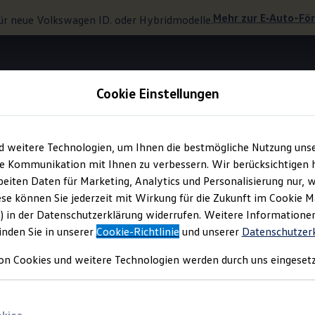
Mehr zur
E‑Auto
-Fö
ür neue
Volkswagen
ID. oder Hybridmodelle.
Cookie Einstellungen
Online-Navigation und Unterhaltung
d weitere Technologien, um Ihnen die bestmögliche Nutzung uns
e Kommunikation mit Ihnen zu verbessern. Wir berücksichtigen h
eiten Daten für Marketing, Analytics und Personalisierung nur, w
 Online-Diensten
kom
ese können Sie jederzeit mit Wirkung für die Zukunft im Cookie 
1
) in der Datenschutzerklärung widerrufen. Weitere Informatione
inden Sie in unserer
Cookie-Richtlinie
und unserer
Datenschutzer
on Cookies und weitere Technologien werden durch uns eingesetz