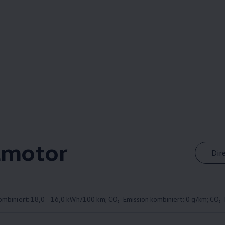
lmotor
Dir
biniert: 18,0 - 16,0 kWh/100 km; CO₂-Emission kombiniert: 0 g/km; CO₂-Kl