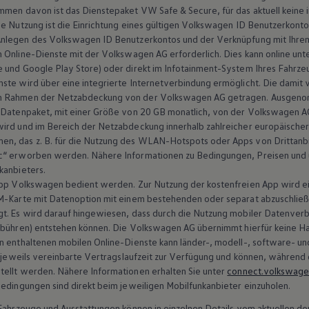
men davon ist das Dienstepaket VW Safe & Secure, für das aktuell keine ini
e Nutzung ist die Einrichtung eines gültigen
Volkswagen
ID Benutzerkonto
Anlegen des
Volkswagen
ID Benutzerkontos und der Verknüpfung mit Ihrem 
 Online-Dienste mit der
Volkswagen
AG erforderlich. Dies kann online unt
 und Google Play Store) oder direkt im Infotainment-System Ihres Fahrze
ste wird über eine integrierte Internetverbindung ermöglicht. Die damit
im Rahmen der Netzabdeckung von der
Volkswagen
AG getragen. Ausgeno
 Datenpaket, mit einer Größe von 20 GB monatlich, von der
Volkswagen
AG
wird und im Bereich der Netzabdeckung innerhalb zahlreicher europäische
men, das
z. B.
für die Nutzung des WLAN-Hotspots oder Apps von Drittanb
c“ erworben werden. Nähere Informationen zu Bedingungen, Preisen und u
kanbieters.
App
Volkswagen
bedient werden. Zur Nutzung der kostenfreien App wird e
M-Karte mit Datenoption mit einem bestehenden oder separat abzuschlie
gt. Es wird darauf hingewiesen, dass durch die Nutzung mobiler Datenver
ebühren) entstehen können. Die
Volkswagen
AG übernimmt hierfür keine Ha
n enthaltenen mobilen Online-Dienste kann länder-, modell-, software- un
e jeweils vereinbarte Vertragslaufzeit zur Verfügung und können, während d
tellt werden. Nähere Informationen erhalten Sie unter
connect.volkswag
bedingungen sind direkt beim jeweiligen Mobilfunkanbieter einzuholen.
n Fahrzeuge und Ausstattungen können in einzelnen Details vom aktuellen