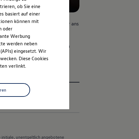
rieren, ob Sie eine
s basiert auf einer
ationen können mit
Verkehrsbedingungen entspannter ans
n oder
evante Werbung
itte werden neben
die auch viele bekannte Apps von
(APIs) eingesetzt. Wir
umen nutzen.
 Zwecken. Diese Cookies
ten verlinkt.
eren
en
e initiale, unentgeltlich angebotene