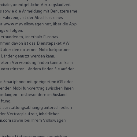
tiale, unentgeltliche Vertragslaufzeit
s sowie die Anmeldung mit Benutzername
Fahrzeug, ist der Abschluss eines
er
www.myvolkswagen.net
, über die App
ugs erfolgen.
 verbundenen, innerhalb Europas
mmen davon ist das Dienstepaket VW
 über den externen Mobilfunkpartner
r Länder genutzt werden kann.
ietern Verwendung finden könnte, kann
nterstützten Ländern finden Sie auf der
in Smartphone mit geeignetem iOS oder
ßenden Mobilfunkvertrag zwischen Ihnen
bindungen – insbesondere im Ausland –
ftung.
d ausstattungsabhängig unterschiedlich
er Vertragslaufzeit, inhaltlichen
en.com
sowie bei Ihrem
Volkswagen
 deutschen Lieferprogramm abweichen.