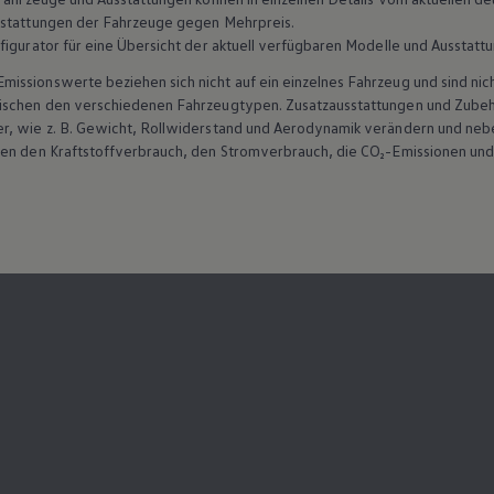
sstattungen der Fahrzeuge gegen Mehrpreis.
figurator für eine Übersicht der aktuell verfügbaren Modelle und Ausstatt
ssionswerte beziehen sich nicht auf ein einzelnes Fahrzeug und sind nic
wischen den verschiedenen Fahrzeugtypen. Zusatzausstattungen und
Zube
r, wie
z. B.
Gewicht, Rollwiderstand und Aerodynamik verändern und neb
ten den Kraftstoffverbrauch, den Stromverbrauch, die CO₂-Emissionen und