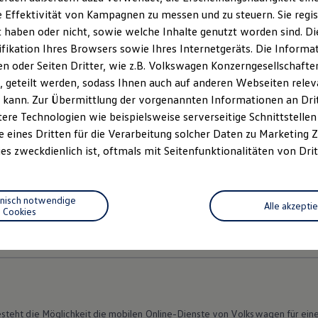
 Effektivität von Kampagnen zu messen und zu steuern. Sie regist
haben oder nicht, sowie welche Inhalte genutzt worden sind. Die
ifikation Ihres Browsers sowie Ihres Internetgeräts. Die Inform
ptionales Navigationssystem gelangen Sie auch bei wechselnden 
 oder Seiten Dritter, wie z.B. Volkswagen Konzerngesellschafte
litenkarten von Google
besonders gut orientieren.
 geteilt werden, sodass Ihnen auch auf anderen Webseiten rel
 kann. Zur Übermittlung der vorgenannten Informationen an Dr
 mehr Spaß sorgt unsere
vergrößerte Auswahl an In-Car Apps
, 
ere Technologien wie beispielsweise serverseitige Schnittstellen 
ie mit "VW Comfort & Entertainment" monatlich 20 GB Datenvol
e eines Dritten für die Verarbeitung solcher Daten zu Marketing
es zweckdienlich ist, oftmals mit Seitenfunktionalitäten von Drit
hnisch notwendige
Alle akzepti
Cookies
Datenschutzerklärungen
Cookie-Richtlinie
Lizenzhinweise Dritter
EU Data Act
Produktsicherheitsinformationen
Vertrag Widerruf
teht die Möglichkeit die mobilen Online-Dienste von
Volkswagen
für ein