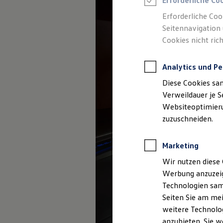
Erforderliche Co
Elektromobilität bei Gebrauchtwagen
Zubehör- und Serviceangebote
Erforderliche Coo
Saisonangebote
Seitennavigation 
Reifenpakete
Leasing
Cookies nicht rich
Leasing-Angebote
Gebrauchtwagen Leasing
Junge Gebrauchtwagen-Leasing
Analytics und Pe
Elektroauto Leasing
Diese Cookies sa
Kleinwagen-Leasing
Leasing ohne Anzahlung
Verweildauer je S
Finanzierung
Websiteoptimierun
Autokredit mit Schlussrate
zuzuschneiden.
Versicherungen und Garantien
Kfz-Versicherung
Restschuldversicherungen
Marketing
Garantien
Wartungsverträge
Wir nutzen diese 
Geschäftskunden
Professional Class bei Volkswagen
Werbung anzuzeig
Großkunden
Technologien sam
Behörden
Seiten Sie am mei
Direktkunden
Sonderfahrzeuge
weitere Technolog
Anpfiff zum Gewinn
anzubieten. Sie w