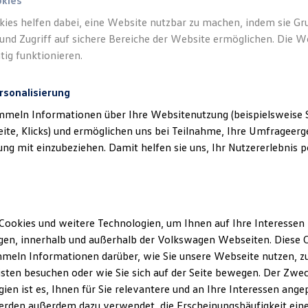
okies
kies helfen dabei, eine Website nutzbar zu machen, indem sie G
und Zugriff auf sichere Bereiche der Website ermöglichen. Die W
tig funktionieren.
rsonalisierung
mmeln Informationen über Ihre Websitenutzung (beispielsweise S
eite, Klicks) und ermöglichen uns bei Teilnahme, Ihre Umfrageerge
g mit einzubeziehen. Damit helfen sie uns, Ihr Nutzererlebnis pe
Cookies und weitere Technologien, um Ihnen auf Ihre Interessen
en, innerhalb und außerhalb der Volkswagen Webseiten. Diese C
meln Informationen darüber, wie Sie unsere Webseite nutzen, zu
sten besuchen oder wie Sie sich auf der Seite bewegen. Der Zwec
ien ist es, Ihnen für Sie relevantere und an Ihre Interessen ange
erden außerdem dazu verwendet, die Erscheinungshäufigkeit eine