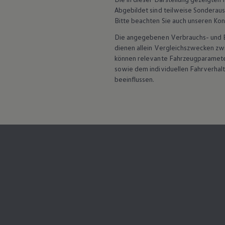
Service und Ersatzteile
Abgebildet sind teilweise Sonderau
Inspektion und HU/AU
Bitte beachten Sie auch unseren Kon
Reparaturen und Checks
Motorenöl und Flüssigkeiten
Die angegebenen Verbrauchs- und Emi
Räder und Reifen
dienen allein Vergleichszwecken z
Pannen- und Unfallhilfe
können relevante Fahrzeugparamete
Economy Service
Volkswagen Teile
sowie dem individuellen Fahrverhal
Zubehör
beeinflussen.
Modellspezifisches Zubehör
Schutz und Pflege
Transport
Entertainment und Elektronik
Individualisieren
Wallbox und Ladekabel
Digitale Extras
Dienste für Ihr Modell finden
Volkswagen Apps, Login und Shop
Handy und Fahrzeug verbinden
Updates für Software, Karten und Radio
Über Ihr Auto
Vorgängermodelle
Kundeninformationen
Volkswagen Kundenbetreuung
Warn- und Kontrollleuchten