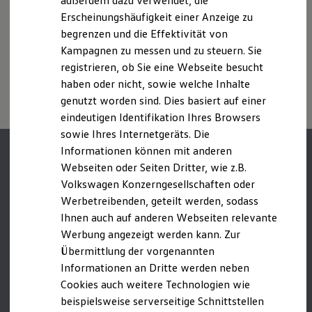
außerdem dazu verwendet, die
Nachhaltigkeit
usw.) können relevante Fahrzeugparameter, wie
z. B.
Gewicht,
Erscheinungshäufigkeit einer Anzeige zu
Technologie
Rollwiderstand und Aerodynamik verändern und neben
begrenzen und die Effektivität von
Kosten und Kauf
Witterungs- und Verkehrsbedingungen sowie dem
Verbrauchskosten
Kampagnen zu messen und zu steuern. Sie
individuellen Fahrverhalten den Kraftstoffverbrauch, den
Kaufoptionen
registrieren, ob Sie eine Webseite besucht
Stromverbrauch, die CO₂-Emissionen und die
E-Auto-Förderung
Fahrleistungswerte eines Fahrzeugs beeinflussen.
haben oder nicht, sowie welche Inhalte
Software und Konnektivität
Die ID. Software 6
genutzt worden sind. Dies basiert auf einer
ID. Software Versionen und Updates
eindeutigen Identifikation Ihres Browsers
Digitale Extras
sowie Ihres Internetgeräts. Die
Schnittstellen zu Ihrem ID.
Hybridautos
Informationen können mit anderen
Marke und Erlebnis
Webseiten oder Seiten Dritter, wie z.B.
Volkswagen R und R Experience
Volkswagen Konzerngesellschaften oder
R-Modelle
R Experience
Werbetreibenden, geteilt werden, sodass
Driving Experience
Ihnen auch auf anderen Webseiten relevante
Volkswagen entdecken
Werbung angezeigt werden kann. Zur
Werkbesichtigung
Factory visit
Übermittlung der vorgenannten
Lifestyle Shop
Informationen an Dritte werden neben
T-Roc Kollektion
Cookies auch weitere Technologien wie
Golf Kollektion
ID. Kollektion
beispielsweise serverseitige Schnittstellen
Volkswagen Kollektion