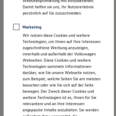
Websiteoptimierung mit einzubeziehen.
Lizenzhinweise Dritter
Der neue ID. Polo
Damit helfen sie uns, Ihr Nutzererlebnis
Der neue ID.3 Neo
Angaben zum Digital Services Act (DSA)
EU Data Act
Der ID.4
persönlich auf Sie zuzuschneiden.
Produktsicherheitsinformationen
Vertrag Widerrufen
Der ID.4 GTX
Der ID.5 GTX
Der ID.7
Marketing
Der ID.7 GTX
Disclaimer von Volkswagen AG
Wir nutzen diese Cookies und weitere
Der ID.7 Tourer
Der ID.7 GTX Tourer
Technologien, um Ihnen auf Ihre Interessen
1.
Beispielhafte Illustration
Der ID. Buzz
zugeschnittene Werbung anzuzeigen,
Der neue ID. Cross
Die in dieser Darstellung gezeigten Fahrzeuge und
innerhalb und außerhalb der Volkswagen
Elektrofahrzeugkonzepte
Ausstattungen können in einzelnen Details vom aktuellen
ID. EVERY1
Webseiten. Diese Cookies und weitere
deutschen Lieferprogramm abweichen. Abgebildet sind
Reichweite
Technologien sammeln Informationen
teilweise Sonderausstattungen der Fahrzeuge gegen
Reichweite der ID. Modelle
darüber, wie Sie unsere Webseite nutzen,
Reichweite im Winter
Mehrpreis.
Rekuperation
Bitte beachten Sie auch unseren Konfigurator für eine
zum Beispiel, welche Seiten Sie am meisten
Laden
Übersicht der aktuell verfügbaren Modelle und Ausstattungen.
besuchen oder wie Sie sich auf der Seite
Laden unterwegs
bewegen. Der Zweck dieser Cookies und
Laden Zuhause
Die angegebenen Verbrauchs- und Emissionswerte beziehen
Ladestationen finden
weitere Technologien ist es, Ihnen für Sie
sich nicht auf ein einzelnes Fahrzeug und sind nicht Bestandteil
Ladezeitensimulator
des Angebots, sondern dienen allein Vergleichszwecken
relevantere und an Ihre Interessen
Batterie
zwischen den verschiedenen Fahrzeugtypen.
angepasste Inhalte anzubieten. Sie werden
Sicherheit
Zusatzausstattungen und
Zubehör
(Anbauteile, Reifenformat
Garantie und Lebensdauer