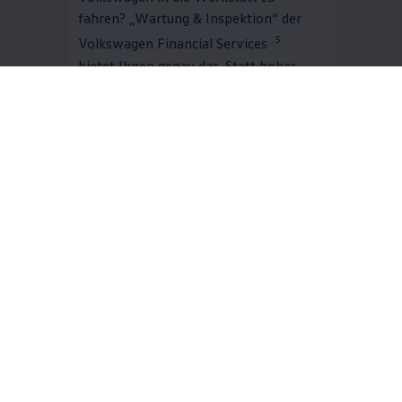
fahren? „Wartung & Inspektion“ der
5
Volkswagen
Financial Services
bietet Ihnen genau das. Statt hoher
Einmalkosten zahlen Sie bequeme
monatliche Raten. Dafür sind
umfangreiche Wartungsarbeiten nach
Herstellervorgabe inklusive. Und
während der
Volkswagen
Partner Ihren
Volkswagen
in Schuss hält, bleiben Sie
6
dank der Ersatzmobilität
flexibel.
Mehr zu Wartung & Inspektion
Jetzt online berechnen
Digitale Extras