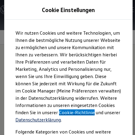
Modelle und Konfigurator
Cookie Einstellungen
Konfigurator
Modelle vergleichen
Konfiguration laden
Zum
Zum
Autosuche
Wir nutzen Cookies und weitere Technologien, um
Hauptinhalt
Footer
Elektroautos
Allradlenkung
springen
springen
Ihnen die bestmögliche Nutzung unserer Webseite
ENERGY Sondermodelle
Nutzfahrzeuge
zu ermöglichen und unsere Kommunikation mit
SUV und CUV
Ihnen zu verbessern. Wir berücksichtigen hierbei
Familienautos
Ihre Präferenzen und verarbeiten Daten für
Kombis
Agiler lenken.
Kompaktwagen
Marketing, Analytics und Personalisierung nur,
Sportwagen
wenn Sie uns Ihre Einwilligung geben. Diese
Schnell verfügbare Fahrzeuge
Angebote und Produkte
können Sie jederzeit mit Wirkung für die Zukunft
Aktuelle Angebote
im Cookie Manager (Meine Präferenzen verwalten)
E-Auto-Förderung
in der Datenschutzerklärung widerrufen. Weitere
Volkswagen Marktplatz
Informationen zu unseren eingesetzten Cookies
Die ENERGY Sondermodelle
Junge Gebrauchtwagen und Gebrauchtwagen
finden Sie in unserer
Cookie-Richtlinie
und unserer
Volkswagen Zertifizierte Gebrauchtwagen
Datenschutzerklärung
.
Elektromobilität bei Gebrauchtwagen
Zubehör- und Serviceangebote
Folgende Kategorien von Cookies und weitere
Saisonangebote