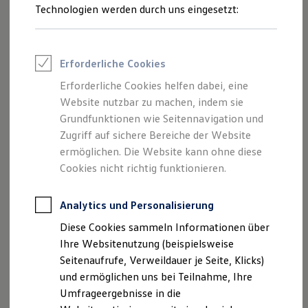
Reifenpakete
Technologien werden durch uns eingesetzt:
Leasing
1
Leasing-Angebote
Gebrauchtwagen Leasing
Junge Gebrauchtwagen-Leasing
Die optionale Allradlenkung macht das Fahren noch
Erforderliche Cookies
Elektroauto Leasing
komfortabler und wendiger. Bei niedrigen
Kleinwagen-Leasing
Erforderliche Cookies helfen dabei, eine
Leasing ohne Anzahlung
Geschwindigkeiten lenken die Hinterräder entgegengesetzt
Website nutzbar zu machen, indem sie
Finanzierung
zu den Vorderrädern, was den
Wendekreis um mehr als
Autokredit mit Schlussrate
Grundfunktionen wie Seitennavigation und
einen Meter verkleinert
– besonders praktisch in engen
Versicherungen und Garantien
Zugriff auf sichere Bereiche der Website
Kfz-Versicherung
Straßen oder beim Einparken.
ermöglichen. Die Website kann ohne diese
Restschuldversicherungen
Bei höheren Geschwindigkeiten bewegen sich die
Garantien
Cookies nicht richtig funktionieren.
Hinterräder parallel zu den Vorderrädern, was für
mehr
Wartungsverträge
Geschäftskunden
Stabilität bei Spurwechseln und ein agileres Fahrgefühl
Professional Class bei Volkswagen
Analytics und Personalisierung
sorgt.
Großkunden
Diese Cookies sammeln Informationen über
Behörden
Direktkunden
Ihre Websitenutzung (beispielsweise
Sonderfahrzeuge
Seitenaufrufe, Verweildauer je Seite, Klicks)
Anpfiff zum Gewinn
und ermöglichen uns bei Teilnahme, Ihre
Elektromobilität
Impressum
Nutzungsbedingungen
Elektroautos
Umfrageergebnisse in die
Datenschutzerklärungen
Cookie-Richtlinie
ID. Tutorials