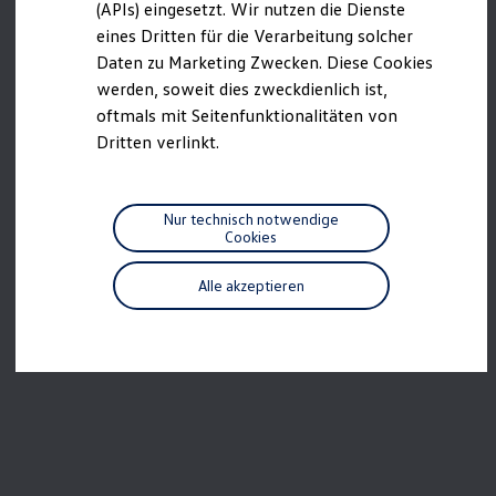
(APIs) eingesetzt. Wir nutzen die Dienste
R-Kollektion
eines Dritten für die Verarbeitung solcher
GTI Kollektion
Fußball Drop
Daten zu Marketing Zwecken. Diese Cookies
we drive football
werden, soweit dies zweckdienlich ist,
#wedriveproud
oftmals mit Seitenfunktionalitäten von
Besitzer und Service
myVolkswagen
Dritten verlinkt.
Software Updates
Service und Ersatzteile
Inspektion und HU/AU
Reparaturen und Checks
Nur technisch notwendige
Motorenöl und Flüssigkeiten
Cookies
Räder und Reifen
Pannen- und Unfallhilfe
Alle akzeptieren
Economy Service
Volkswagen Teile
Zubehör
Modellspezifisches Zubehör
Schutz und Pflege
Transport
Entertainment und Elektronik
Individualisieren
Wallbox und Ladekabel
Digitale Extras
Dienste für Ihr Modell finden