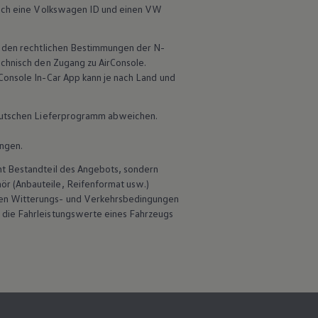
ich eine
Volkswagen
ID und einen VW
ch den rechtlichen Bestimmungen der N-
echnisch den Zugang zu AirConsole.
Console In-Car App kann je nach Land und
 deutschen Lieferprogramm abweichen.
ungen.
ht Bestandteil des Angebots, sondern
hör
(Anbauteile, Reifenformat usw.)
en Witterungs- und Verkehrsbedingungen
 die Fahrleistungswerte eines Fahrzeugs