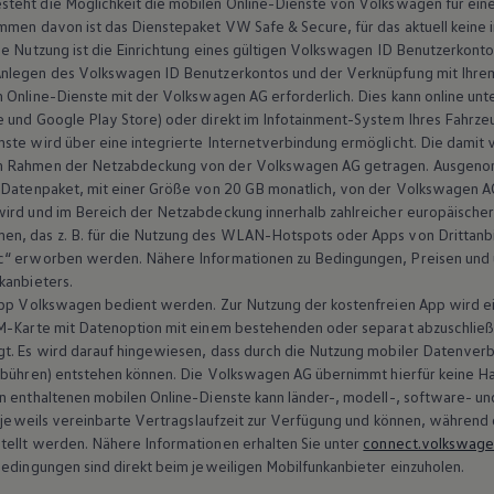
teht die Möglichkeit die mobilen Online-Dienste von
Volkswagen
für ein
men davon ist das Dienstepaket VW Safe & Secure, für das aktuell keine ini
e Nutzung ist die Einrichtung eines gültigen
Volkswagen
ID Benutzerkonto
Anlegen des
Volkswagen
ID Benutzerkontos und der Verknüpfung mit Ihrem 
 Online-Dienste mit der
Volkswagen
AG erforderlich. Dies kann online unt
 und Google Play Store) oder direkt im Infotainment-System Ihres Fahrze
ste wird über eine integrierte Internetverbindung ermöglicht. Die damit
im Rahmen der Netzabdeckung von der
Volkswagen
AG getragen. Ausgeno
 Datenpaket, mit einer Größe von 20 GB monatlich, von der
Volkswagen
AG
wird und im Bereich der Netzabdeckung innerhalb zahlreicher europäische
men, das
z. B.
für die Nutzung des WLAN-Hotspots oder Apps von Drittanb
c“ erworben werden. Nähere Informationen zu Bedingungen, Preisen und u
kanbieters.
App
Volkswagen
bedient werden. Zur Nutzung der kostenfreien App wird e
M-Karte mit Datenoption mit einem bestehenden oder separat abzuschlie
gt. Es wird darauf hingewiesen, dass durch die Nutzung mobiler Datenver
ebühren) entstehen können. Die
Volkswagen
AG übernimmt hierfür keine Ha
n enthaltenen mobilen Online-Dienste kann länder-, modell-, software- un
e jeweils vereinbarte Vertragslaufzeit zur Verfügung und können, während d
tellt werden. Nähere Informationen erhalten Sie unter
connect.volkswag
bedingungen sind direkt beim jeweiligen Mobilfunkanbieter einzuholen.