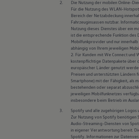
2.
Die Nutzung der mobilen Online-Dien
Motorenöl und Flüssigkeiten
Für die Nutzung des WLAN-Hotspot 
Räder und Reifen
Bereich der Netzabdeckung innerhalb
Pannen- und Unfallhilfe
Economy Service
Fahrzeuginsassen nutzbar. Informati
Volkswagen Teile
Nutzung dieses Dienstes über ein m
Zubehör
ist die entsprechende Funktion des
Modellspezifisches Zubehör
Mobilfunkprovider und nur innerhal
Schutz und Pflege
abhängig von Ihrem jeweiligen Mobil
Transport
2. Für Kunden mit
We Connect
und
W
Entertainment und Elektronik
Individualisieren
kostenpflichtige Datenpakete über 
Wallbox und Ladekabel
europäischer Länder genutzt werden
Digitale Extras
Preisen und unterstützten Ländern f
Dienste für Ihr Modell finden
Smartphone) mit der Fähigkeit, als 
Volkswagen Apps, Login und Shop
bestehenden oder separat abzuschli
Handy und Fahrzeug verbinden
jeweiligen Mobilfunknetzes verfügba
Updates für Software, Karten und Radio
Über Ihr Auto
insbesondere beim Betrieb im Ausla
Vorgängermodelle
3.
Spotify und alle zugehörigen Logos
Kundeninformationen
Volkswagen Kundenbetreuung
Zur Nutzung von Spotify benötigen S
Warn- und Kontrollleuchten
Audio-Streaming-Diensten von Spoti
Assistenzsysteme
in eigener Verantwortung bereit. D
Digitale Betriebsanleitung
Spotify. Informationen zur Datenve
Live Beratung