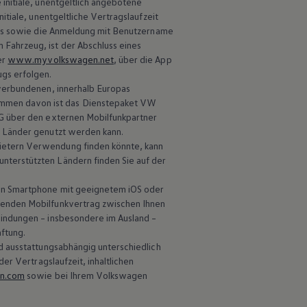
e initiale, unentgeltlich angebotene
tiale, unentgeltliche Vertragslaufzeit
s sowie die Anmeldung mit Benutzername
Fahrzeug, ist der Abschluss eines
er
www.myvolkswagen.net
, über die App
ugs erfolgen.
 verbundenen, innerhalb Europas
mmen davon ist das Dienstepaket VW
 über den externen Mobilfunkpartner
r Länder genutzt werden kann.
ietern Verwendung finden könnte, kann
nterstützten Ländern finden Sie auf der
in Smartphone mit geeignetem iOS oder
ßenden Mobilfunkvertrag zwischen Ihnen
bindungen – insbesondere im Ausland –
ftung.
d ausstattungsabhängig unterschiedlich
er Vertragslaufzeit, inhaltlichen
en.com
sowie bei Ihrem
Volkswagen