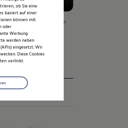
rieren, ob Sie eine
s basiert auf einer
ationen können mit
 Verkehrsbedingungen entspannter
n oder
2
3
lten.
Für praktische
evante Werbung
itte werden neben
(APIs) eingesetzt. Wir
 Zwecken. Diese Cookies
ten verlinkt.
eren
en