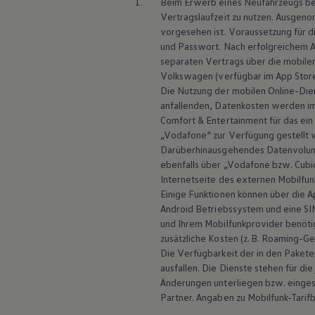
1.
Beim Erwerb eines Neufahrzeugs bes
Hybridautos
Vertragslaufzeit zu nutzen. Ausgenom
Marke und Erlebnis
vorgesehen ist. Voraussetzung für di
Volkswagen R und R Experience
und Passwort. Nach erfolgreichem 
R-Modelle
R Experience
separaten Vertrags über die mobilen
Driving Experience
Volkswagen
(verfügbar im App Store
Volkswagen entdecken
Die Nutzung der mobilen Online-Dien
Werkbesichtigung
anfallenden, Datenkosten werden 
Factory visit
Comfort & Entertainment für das ein
Lifestyle Shop
„Vodafone“ zur Verfügung gestellt 
T-Roc Kollektion
Golf Kollektion
Darüberhinausgehendes Datenvolu
ID. Kollektion
ebenfalls über „Vodafone bzw. Cubi
Volkswagen Kollektion
Internetseite des externen Mobilfun
R-Kollektion
Einige Funktionen können über die 
GTI Kollektion
Android
Betriebssystem und eine SI
Fußball Drop
und Ihrem Mobilfunkprovider benöti
we drive football
#wedriveproud
zusätzliche Kosten (z. B. Roaming-G
Besitzer und Service
Die Verfügbarkeit der in den Pakete
myVolkswagen
ausfallen. Die Dienste stehen für di
Software Updates
Änderungen unterliegen bzw. einges
Service und Ersatzteile
Partner. Angaben zu Mobilfunk-Tarif
Inspektion und HU/AU
Reparaturen und Checks