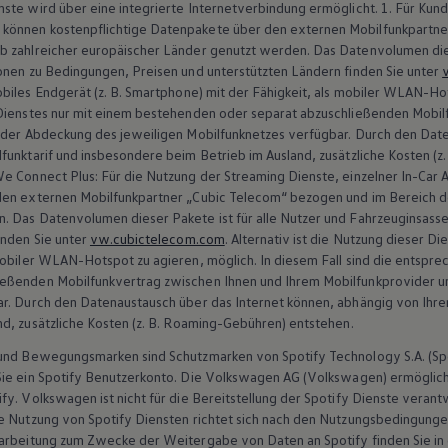
ste wird über eine integrierte Internetverbindung ermöglicht. 1. Für Ku
können kostenpflichtige Datenpakete über den externen Mobilfunkpartne
 zahlreicher europäischer Länder genutzt werden. Das Datenvolumen diese
onen zu Bedingungen, Preisen und unterstützten Ländern finden Sie unter
obiles Endgerät
(
z. B.
Smartphone) mit der Fähigkeit, als mobiler WLAN-Hots
 Dienstes nur mit einem bestehenden oder separat abzuschließenden Mobil
b der Abdeckung des jeweiligen Mobilfunknetzes verfügbar. Durch den Date
funktarif und insbesondere beim Betrieb im Ausland, zusätzliche Kosten
(
z.
e Connect
Plus: Für die Nutzung der Streaming Dienste, einzelner In-C
den externen Mobilfunkpartner „Cubic Telecom“ bezogen und im Bereich d
. Das Datenvolumen dieser Pakete ist für alle Nutzer und Fahrzeuginsasse
inden Sie unter
vw.cubictelecom.com
. Alternativ ist die Nutzung dieser D
mobiler WLAN-Hotspot zu agieren, möglich. In diesem Fall sind die entspr
eßenden Mobilfunkvertrag zwischen Ihnen und Ihrem Mobilfunkprovider u
r. Durch den Datenaustausch über das Internet können, abhängig von Ihrem
nd, zusätzliche Kosten
(
z. B.
Roaming-Gebühren) entstehen.
 und Bewegungsmarken sind Schutzmarken von Spotify Technology S.A. (Spo
ie ein Spotify Benutzerkonto. Die
Volkswagen
AG
(
Volkswagen
) ermöglic
fy.
Volkswagen
ist nicht für die Bereitstellung der Spotify Dienste verantw
ie Nutzung von Spotify Diensten richtet sich nach den Nutzungsbedingung
rarbeitung zum Zwecke der Weitergabe von Daten an Spotify finden Sie i