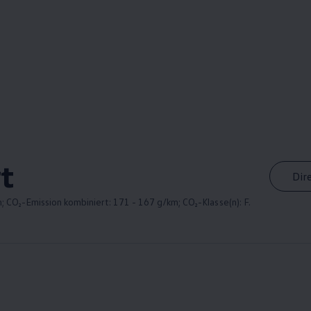
t
Dir
; CO₂-Emission kombiniert: 171 - 167 g/km; CO₂-Klasse(n): F.