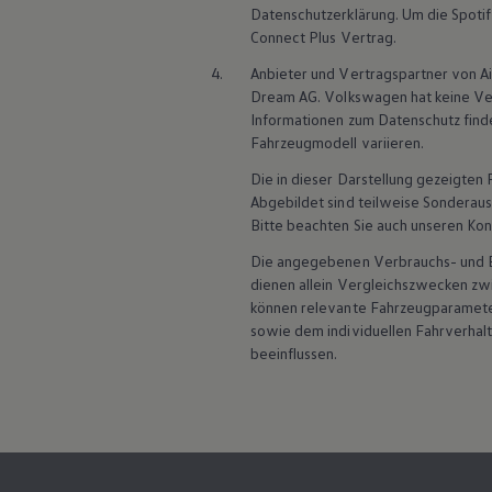
Datenschutzerklärung. Um die Spotif
Magazin
Connect
Plus Vertrag.
Lifestyle
Transport
4.
Anbieter und Vertragspartner von Ai
Familie
Dream AG.
Volkswagen
hat keine Ve
Elektromobilität
Volkswagen R
Informationen zum Datenschutz find
Pannen- und Unfallhilfe
Fahrzeugmodell variieren.
Volkswagen Kundenbetreuung
Die in dieser Darstellung gezeigte
Abgebildet sind teilweise Sonderau
Bitte beachten Sie auch unseren Kon
Die angegebenen Verbrauchs- und Emi
dienen allein Vergleichszwecken z
können relevante Fahrzeugparamete
sowie dem individuellen Fahrverhal
beeinflussen.