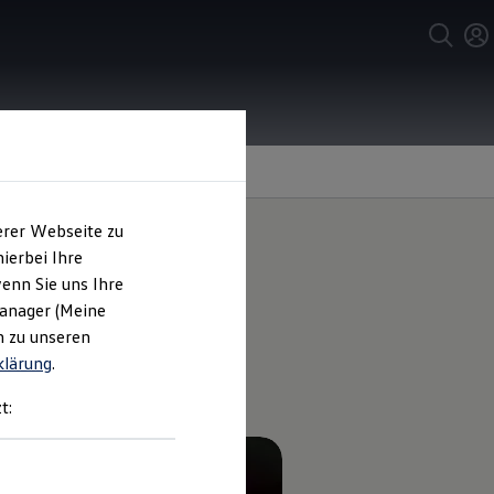
erer Webseite zu
ierbei Ihre
enn Sie uns Ihre
men Sie
Manager (Meine
n zu unseren
klärung
.
t: