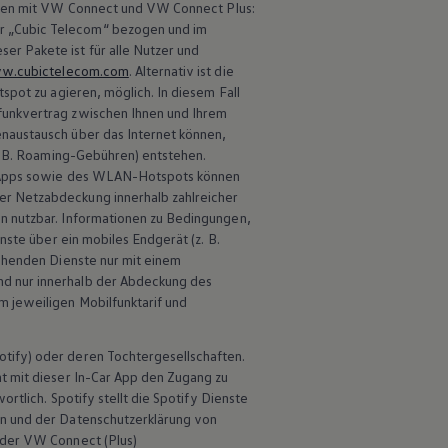
nden mit VW
Connect
und VW
Connect
Plus:
r „Cubic Telecom“ bezogen und im
r Pakete ist für alle Nutzer und
vw.cubictelecom.com
. Alternativ ist die
pot zu agieren, möglich. In diesem Fall
funkvertrag zwischen Ihnen und Ihrem
naustausch über das Internet können,
 B.
Roaming-Gebühren) entstehen.
ar Apps sowie des WLAN-Hotspots können
er Netzabdeckung innerhalb zahlreicher
n nutzbar. Informationen zu Bedingungen,
ienste über ein mobiles Endgerät
(
z. B.
echenden Dienste nur mit einem
nd nur innerhalb der Abdeckung des
 jeweiligen Mobilfunktarif und
tify) oder deren Tochtergesellschaften.
ht mit dieser In-Car App den Zugang zu
ortlich. Spotify stellt die Spotify Dienste
en und der Datenschutzerklärung von
n der VW
Connect
(Plus)