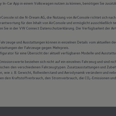
y In-Car App in einem
Volkswagen
nutzen zu können, benötigen Sie zusätzl
rConsole ist die N-Dream AG, die Nutzung von AirConsole richtet sich na
rantwortung für den Inhalt von AirConsole und ermöglicht ausschließlich t
en Sie in der VW
Connect
Datenschutzerklärung. Die Verfügbarkeit der Air
n Fahrzeuge und Ausstattungen können in einzelnen Details vom aktuellen
sstattungen der Fahrzeuge gegen Mehrpreis.
figurator für eine Übersicht der aktuell verfügbaren Modelle und Ausstatt
ssionswerte beziehen sich nicht auf ein einzelnes Fahrzeug und sind nic
wischen den verschiedenen Fahrzeugtypen. Zusatzausstattungen und
Zube
r, wie
z. B.
Gewicht, Rollwiderstand und Aerodynamik verändern und neb
ten den Kraftstoffverbrauch, den Stromverbrauch, die CO₂-Emissionen und