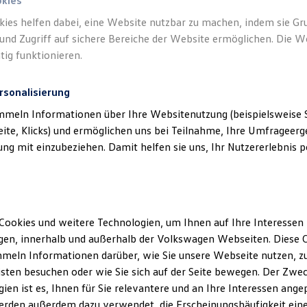
okies
kies helfen dabei, eine Website nutzbar zu machen, indem sie G
und Zugriff auf sichere Bereiche der Website ermöglichen. Die W
tig funktionieren.
rsonalisierung
mmeln Informationen über Ihre Websitenutzung (beispielsweise S
eite, Klicks) und ermöglichen uns bei Teilnahme, Ihre Umfrageerge
g mit einzubeziehen. Damit helfen sie uns, Ihr Nutzererlebnis pe
Cookies und weitere Technologien, um Ihnen auf Ihre Interessen
en, innerhalb und außerhalb der Volkswagen Webseiten. Diese C
meln Informationen darüber, wie Sie unsere Webseite nutzen, zu
sten besuchen oder wie Sie sich auf der Seite bewegen. Der Zwec
ien ist es, Ihnen für Sie relevantere und an Ihre Interessen ange
erden außerdem dazu verwendet, die Erscheinungshäufigkeit eine