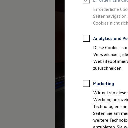
Erforderliche Co
Reifenpakete
Leasing
Erforderliche Coo
Leasing-Angebote
Seitennavigation 
Gebrauchtwagen Leasing
Cookies nicht rich
Junge Gebrauchtwagen-Leasing
Elektroauto Leasing
Kleinwagen-Leasing
Analytics und Pe
Leasing ohne Anzahlung
Finanzierung
Diese Cookies sa
Autokredit mit Schlussrate
Versicherungen und Garantien
Verweildauer je S
Kfz-Versicherung
Websiteoptimierun
Restschuldversicherungen
zuzuschneiden.
Garantien
Wartungsverträge
Geschäftskunden
Marketing
Professional Class bei Volkswagen
Großkunden
Wir nutzen diese 
Behörden
Werbung anzuzeig
Direktkunden
Sonderfahrzeuge
Technologien sam
Anpfiff zum Gewinn
Seiten Sie am mei
Elektromobilität
weitere Technolog
Elektroautos
ID. Tutorials
anzubieten. Sie w