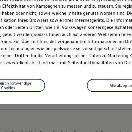
 Effektivität von Kampagnen zu messen und zu steuern. Sie regist
haben oder nicht, sowie welche Inhalte genutzt worden sind. Die
ifikation Ihres Browsers sowie Ihres Internetgeräts. Die Inform
ptionales Navigationssystem gelangen Sie auch bei wechselnden
 oder Seiten Dritter, wie z.B. Volkswagen Konzerngesellschafte
on der vielfältigen Auswahl an Musik und Podcasts bestens unterha
 geteilt werden, sodass Ihnen auch auf anderen Webseiten rel
4
gen unsere In-Car Apps, wie zum Beispiel
AirConsole
.
 kann. Zur Übermittlung der vorgenannten Informationen an Dr
ere Technologien wie beispielsweise serverseitige Schnittstellen 
e eines Dritten für die Verarbeitung solcher Daten zu Marketing
es zweckdienlich ist, oftmals mit Seitenfunktionalitäten von Drit
hnisch notwendige
Alle akzepti
Cookies
Datenschutzerklärungen
Cookie-Richtlinie
Lizenzhinweise Dritter
EU Data Act
Produktsicherheitsinformationen
Vertrag Widerruf