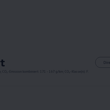
t
Dir
; CO₂-Emission kombiniert: 171 - 167 g/km; CO₂-Klasse(n): F.