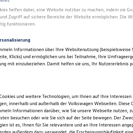
okies
kies helfen dabei, eine Website nutzbar zu machen, indem sie G
und Zugriff auf sichere Bereiche der Website ermöglichen. Die W
tig funktionieren.
rsonalisierung
mmeln Informationen über Ihre Websitenutzung (beispielsweise S
eite, Klicks) und ermöglichen uns bei Teilnahme, Ihre Umfrageerge
g mit einzubeziehen. Damit helfen sie uns, Ihr Nutzererlebnis pe
Cookies und weitere Technologien, um Ihnen auf Ihre Interessen
en, innerhalb und außerhalb der Volkswagen Webseiten. Diese C
meln Informationen darüber, wie Sie unsere Webseite nutzen, zu
sten besuchen oder wie Sie sich auf der Seite bewegen. Der Zwec
ien ist es, Ihnen für Sie relevantere und an Ihre Interessen ange
erden außerdem dazu verwendet, die Erscheinungshäufigkeit eine