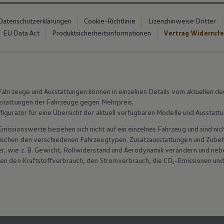
Datenschutzerklärungen
Cookie-Richtlinie
Lizenzhinweise Dritter
EU Data Act
Produktsicherheitsinformationen
Vertrag Widerruf
n Fahrzeuge und Ausstattungen können in einzelnen Details vom aktuellen
sstattungen der Fahrzeuge gegen Mehrpreis.
figurator für eine Übersicht der aktuell verfügbaren Modelle und Ausstatt
ssionswerte beziehen sich nicht auf ein einzelnes Fahrzeug und sind nic
wischen den verschiedenen Fahrzeugtypen. Zusatzausstattungen und
Zube
r, wie
z. B.
Gewicht, Rollwiderstand und Aerodynamik verändern und neb
ten den Kraftstoffverbrauch, den Stromverbrauch, die CO₂-Emissionen und