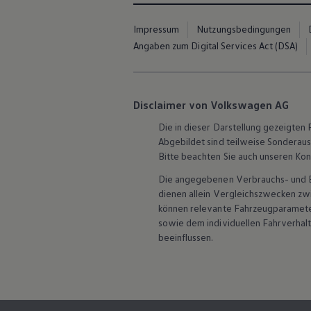
Hybridautos
Marke und Erlebnis
Impressum
Nutzungsbedingungen
Volkswagen R und R Experience
R-Modelle
Angaben zum Digital Services Act (DSA)
R Experience
Driving Experience
Volkswagen entdecken
Werkbesichtigung
Disclaimer von Volkswagen AG
Factory visit
Lifestyle Shop
Die in dieser Darstellung gezeigte
T-Roc Kollektion
Abgebildet sind teilweise Sonderau
Golf Kollektion
Bitte beachten Sie auch unseren Kon
ID. Kollektion
Volkswagen Kollektion
Die angegebenen Verbrauchs- und Emi
R-Kollektion
dienen allein Vergleichszwecken z
GTI Kollektion
Fußball Drop
können relevante Fahrzeugparamete
we drive football
sowie dem individuellen Fahrverhal
#wedriveproud
beeinflussen.
Besitzer und Service
myVolkswagen
Software Updates
Service und Ersatzteile
Inspektion und HU/AU
Reparaturen und Checks