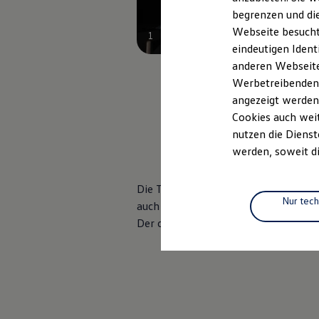
Elektrofahrzeugkonzepte
begrenzen und die
ID. EVERY1
Webseite besucht 
Reichweite
1
Reichweite der ID. Modelle
eindeutigen Ident
Reichweite im Winter
anderen Webseiten
Rekuperation
Werbetreibenden,
Laden
Laden unterwegs
angezeigt werden
Laden Zuhause
Cookies auch weit
Ladestationen finden
, 1 von 4
, 2 vo
nutzen die Dienst
Ladezeitensimulator
Batterie
werden, soweit di
Sicherheit
Garantie und Lebensdauer
Nachhaltigkeit
Die Top-Sportsitze im
Clubsport-spe
Technologie
Nur tec
auch die feinen Akzente. Wie zum Bei
Kosten und Kauf
Der optionale
Top-Sportsitz im Led
Verbrauchskosten
Kaufoptionen
E-Auto-Förderung
Software und Konnektivität
Die ID. Software 6
ID. Software Versionen und Updates
Digitale Extras
Schnittstellen zu Ihrem ID.