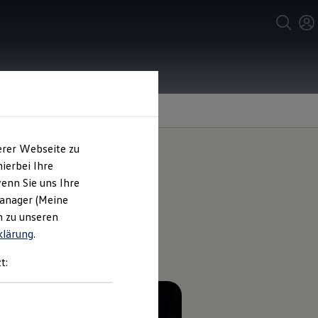
erer Webseite zu
ierbei Ihre
enn Sie uns Ihre
 für den
Manager (Meine
n zu unseren
klärung
.
t: