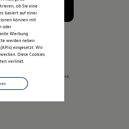
rieren, ob Sie eine
s basiert auf einer
ationen können mit
n oder
evante Werbung
itte werden neben
(APIs) eingesetzt. Wir
 Zwecken. Diese Cookies
ten verlinkt.
t nur die Fahrgäste perfekt, sondern
eren
llbar
und
klimatisiert
.