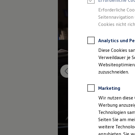
Erforderliche Co
Reifenpakete
Leasing
Erforderliche Coo
Leasing-Angebote
Seitennavigation 
Gebrauchtwagen Leasing
Cookies nicht rich
Junge Gebrauchtwagen-Leasing
Elektroauto Leasing
Kleinwagen-Leasing
Analytics und Pe
Leasing ohne Anzahlung
Finanzierung
Diese Cookies sa
Autokredit mit Schlussrate
Versicherungen und Garantien
Verweildauer je S
Kfz-Versicherung
Websiteoptimierun
Restschuldversicherungen
zuzuschneiden.
Garantien
Wartungsverträge
Geschäftskunden
Marketing
Professional Class bei Volkswagen
Großkunden
Wir nutzen diese 
Behörden
Werbung anzuzeig
Direktkunden
Sonderfahrzeuge
Technologien sam
Anpfiff zum Gewinn
Seiten Sie am mei
Elektromobilität
weitere Technolog
Elektroautos
ID. Tutorials
anzubieten. Sie w