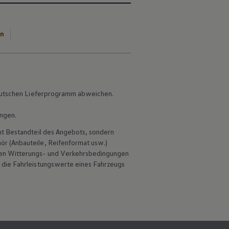
en
 deutschen Lieferprogramm abweichen.
ungen.
ht Bestandteil des Angebots, sondern
hör
(Anbauteile, Reifenformat usw.)
en Witterungs- und Verkehrsbedingungen
 die Fahrleistungswerte eines Fahrzeugs